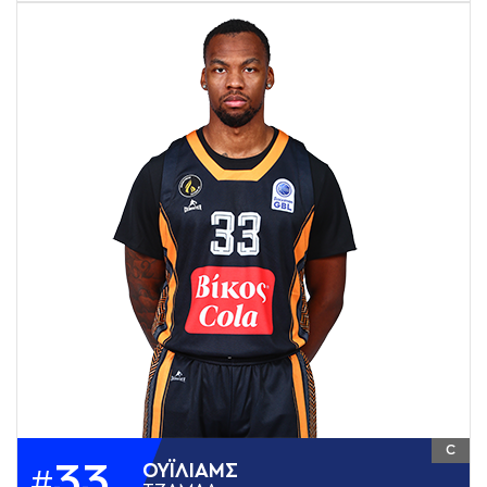
C
33
ΟΥΪΛΙAΜΣ
#