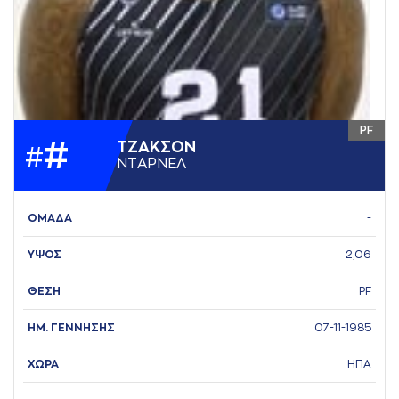
PF
#
ΤΖAΚΣΟΝ
#
ΝΤAΡΝΕΛ
ΟΜΑΔΑ
-
ΥΨΟΣ
2,06
ΘΕΣΗ
PF
ΗΜ. ΓΕΝΝΗΣΗΣ
07-11-1985
ΧΩΡΑ
ΗΠΑ