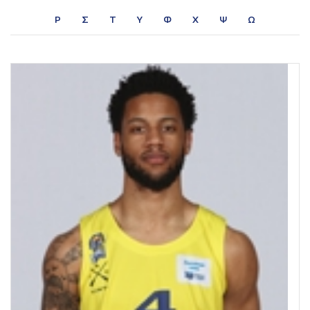
Ρ
Σ
Τ
Υ
Φ
Χ
Ψ
Ω