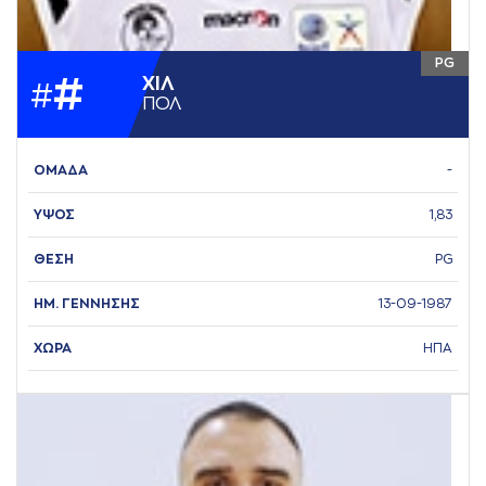
PG
#
ΧΙΛ
#
ΠΟΛ
ΟΜΑΔΑ
-
ΥΨΟΣ
1,83
ΘΕΣΗ
PG
ΗΜ. ΓΕΝΝΗΣΗΣ
13-09-1987
ΧΩΡΑ
ΗΠΑ