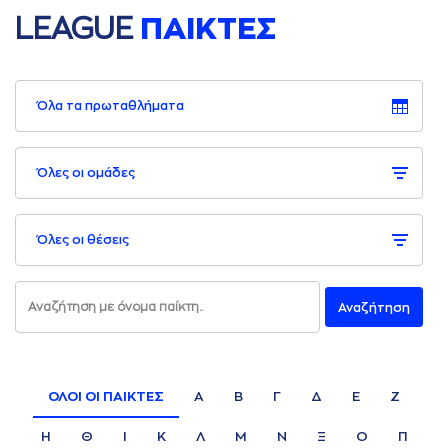
LEAGUE
ΠΑΙΚΤΕΣ
Όλα τα πρωταθλήματα
Όλες οι ομάδες
Όλες οι θέσεις
Αναζήτηση
ΟΛΟΙ ΟΙ ΠAΙΚΤΕΣ
Α
Β
Γ
Δ
Ε
Ζ
Η
Θ
Ι
Κ
Λ
Μ
Ν
Ξ
Ο
Π