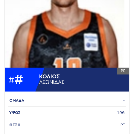
PF
#
ΚΟΛΙΟΣ
#
ΛΕΩΝΙΔAΣ
ΟΜΑΔΑ
-
ΥΨΟΣ
1,96
ΘΕΣΗ
PF