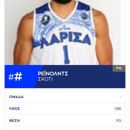
PG
#
ΡΕΪΝΟΛΝΤΣ
#
ΣΚΟΤΙ
ΟΜΑΔΑ
-
ΥΨΟΣ
1,88
ΘΕΣΗ
PG