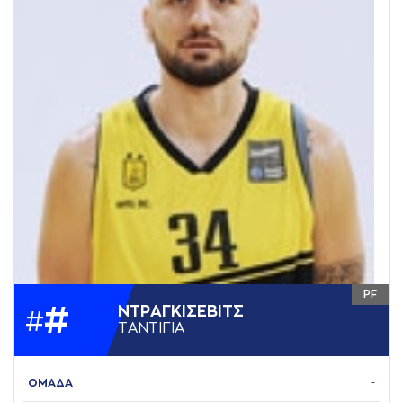
PF
#
ΝΤΡAΓΚΙΣΕΒΙΤΣ
#
ΤAΝΤΙΓΙA
ΟΜΑΔΑ
-