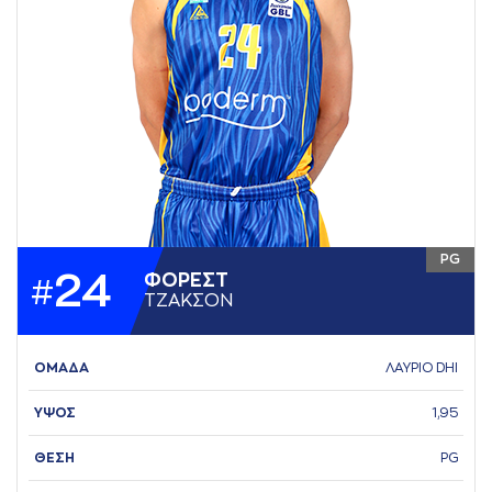
PG
24
ΦΟΡΕΣΤ
#
ΤΖAΚΣΟΝ
ΟΜΑΔΑ
ΛΑΥΡΙΟ DHI
ΥΨΟΣ
1,95
ΘΕΣΗ
PG