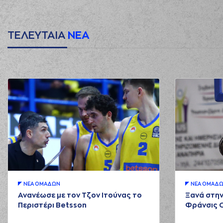
ΤΕΛΕΥΤΑΙΑ
ΝΕΑ
ΝΕA ΟΜAΔΩΝ
ΝΕA ΟΜAΔ
Ανανέωσε με τον Τζον Ιτούνας το
Ξανά στην
Περιστέρι Betsson
Φράνσις 