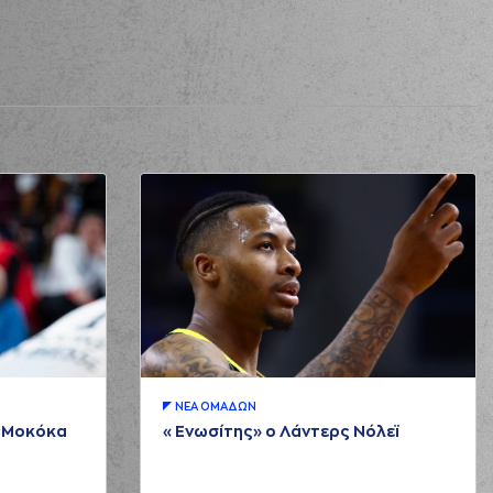
ΝΕA ΟΜAΔΩΝ
μ Μοκόκα
«Ενωσίτης» ο Λάντερς Νόλεϊ