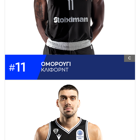
C
11
ΟΜΟΡΟΥΓΙ
#
ΚΛΙΦΟΡΝΤ
ΥΨΟΣ
2,10
ΘΕΣΗ
C
ΗΜ. ΓΕΝΝΗΣΗΣ
11-10-2001
ΧΩΡΑ
ΝΙΓΗΡΙΑ