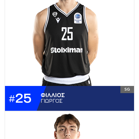
SG
25
ΦΙΛΛΙΟΣ
#
ΓΙΩΡΓΟΣ
ΥΨΟΣ
1,96
ΘΕΣΗ
SG
ΗΜ. ΓΕΝΝΗΣΗΣ
10-02-2002