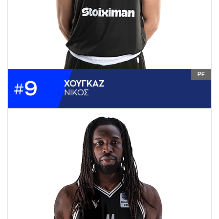
PF
9
ΧΟΥΓΚAΖ
#
ΝΙΚΟΣ
ΥΨΟΣ
2,08
ΘΕΣΗ
PF
ΗΜ. ΓΕΝΝΗΣΗΣ
04-10-2000
ΧΩΡΑ
ΕΛΛΑΔΑ