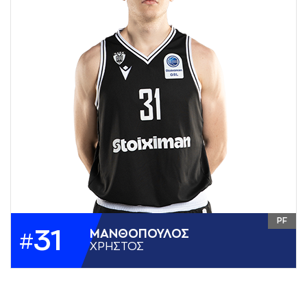
ΧΩΡΑ
ΕΛΛΑΔΑ
PF
31
ΜAΝΘΟΠΟΥΛΟΣ
#
ΧΡΗΣΤΟΣ
ΥΨΟΣ
2,03
ΘΕΣΗ
PF