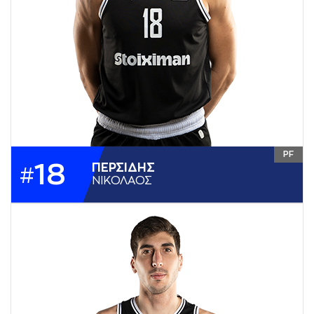
PF
18
ΠΕΡΣΙΔΗΣ
#
ΝΙΚΟΛAΟΣ
ΥΨΟΣ
2,00
ΘΕΣΗ
PF
ΗΜ. ΓΕΝΝΗΣΗΣ
08-09-1995
ΧΩΡΑ
ΕΛΛΑΔΑ