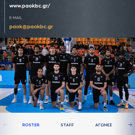
www.paokbc.gr/
E-MAIL
paok@paokbc.gr
ROSTER
STAFF
AΓΩΝΕΣ
ΣΤ