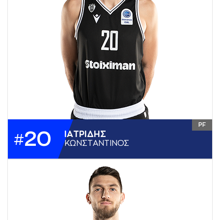
PF
20
ΙAΤΡΙΔΗΣ
#
ΚΩΝΣΤAΝΤΙΝΟΣ
ΥΨΟΣ
2,06
ΘΕΣΗ
PF
ΗΜ. ΓΕΝΝΗΣΗΣ
14-10-2001
ΧΩΡΑ
ΕΛΛΑΔΑ