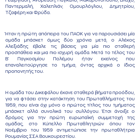
Γεωργιάδη, Ανδρεάδη, Πάγκαλο, Μακαρονόπουλο, Βλάχο,
Παντερμαλή, Χαλεπλιάν, Ομουρλόγλου, Δημητρίου,
Τζαφέρη και Φρύδα.
Ήταν η πρώτη απόπειρα του ΠΑΟΚ για να παρουσιάσει μία
ομάδα μπάσκετ όμως δύο χρόνια μετά, ο Αλέκος
Αλεξιάδης έβαλε τις βάσεις για μία πιο σταθερή
προσπάθεια και μια πιο ισχυρή ομάδα. Μετά το τέλος του
Β' Παγκοσμίου Πολέμου ήταν εκείνος που
επαναλειτούργησε το τμήμα, όντας αρχικά ο ίδιος
προπονητής του.
Η ομάδα του Δικεφάλου έκανε σταθερά βήματα προόδου,
για να φτάσει στην κατάκτηση του Πρωταθλήματος του
1959, που είναι όχι μόνο ο πρώτος τίτλος του τμήματος
μπάσκετ αλλά συνολικά του συλλόγου. Έτσι άνοιξε ο
δρόμος για την πρώτη ευρωπαϊκή συμμετοχή της
ομάδας, στο Κύπελλο Πρωταθλητριών όπου τον
Νοέμβριο του 1959 αντιμετώπισε την πρωταθλήτρια
Ρουμανίας ΣΣΑ Βουκουρεστίου.