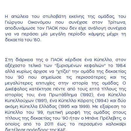
Η απώλεια του στυλοβάτη εκείνης της ομάδας, του
Γιώργου Οικονόμου που συνέχισε στον Τρίτωνα,
αποδυνάμωσε τον ΠΑΟΚ που δεν είχε ανάλογη συνέχεια
για να περάσει μία μεγάλη περίοδο κάμψης μέχρι τη
δεκαετία του '80.
Στη διάρκεια της ο ΠΑΟΚ κέρδισε ένα Κύπελλο, στον
αξέχαστο τελικό των “ξυρισμένων κεφαλιών” το 1984
αλλά κυρίως άρχισε να “χτίζει” την ομάδα της δεκαετίας
του '90 που σημείωσε τις περισσότερες και τις
μεγαλύτερες επιτυχίες στην ιστορία της ομάδας. Ο
Δικέφαλος κατέκτησε πέντε από τους επτά τίτλους της
ιστορίας του, ένα Πρωτάθλημα (1992), ένα Κύπελλο
Κυπελλούχων (1991), ένα Κύπελλο Κόρατς (1994) και δύο
ακόμη Κύπελλα Ελλάδας (1995 και 1999). Με εξαίρεση το
Κύπελλο του '99, ηγετική μορφή της ομάδας στους
τίτλους της δεκαετίας του '90 ήταν ο Μπάνε Πρέλεβιτς, ο
οποίος από το 2011 έως το περασμένο καλοκαίρι
διετέλεσε πρόεδρος της ΚΑΕ.