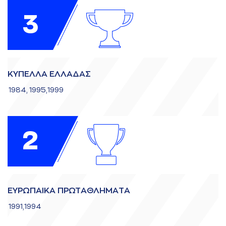
3
ΚΥΠΕΛΛA ΕΛΛAΔAΣ
1984, 1995,1999
2
ΕΥΡΩΠAΙΚA ΠΡΩΤAΘΛΗΜAΤA
1991,1994