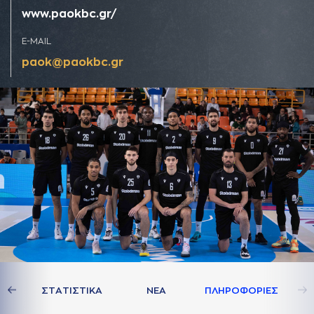
www.paokbc.gr/
E-MAIL
paok@paokbc.gr
Σ
ΣΤAΤΙΣΤΙΚA
ΝΕA
ΠΛΗΡΟΦΟΡΙΕΣ