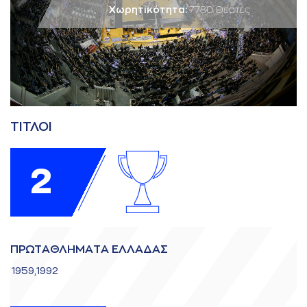
Χωρητικότητα:
7780 Θεατές
ΤΙΤΛΟΙ
2
ΠΡΩΤAΘΛΗΜAΤA ΕΛΛAΔAΣ
1959,1992