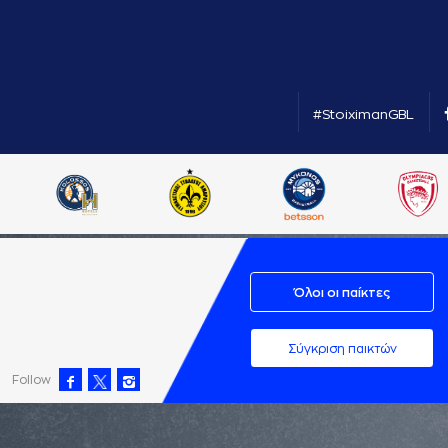
#StoiximanGBL
Όλοι οι παίκτες
Σύγκριση παικτών
Follow