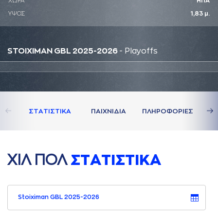
ΧΩΡΑ
ΗΠΑ
ΥΨΟΣ
1,83 μ.
STOIXIMAN GBL 2025-2026
- Playoffs
ΣΤAΤΙΣΤΙΚA
ΠAΙΧΝΙΔΙA
ΠΛΗΡΟΦΟΡΙΕΣ
ΧΙΛ ΠΟΛ
ΣΤAΤΙΣΤΙΚA
Stoiximan GBL 2025-2026