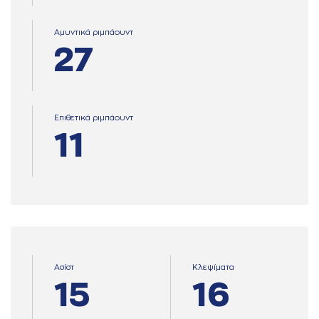
Αμυντικά ριμπάουντ
27
Επιθετικά ριμπάουντ
11
Ασίστ
Κλεψίματα
15
16