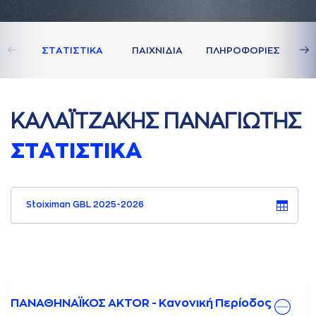
ΣΤAΤΙΣΤΙΚA
ΠAΙΧΝΙΔΙA
ΠΛΗΡΟΦΟΡΙΕΣ
ΚAΛAΪΤΖAΚΗΣ ΠAΝAΓΙΩΤΗΣ
ΣΤAΤΙΣΤΙΚA
Stoiximan GBL 2025-2026
ΠΑΝΑΘΗΝΑΪΚΟΣ AKTOR - Κανονική Περίοδος