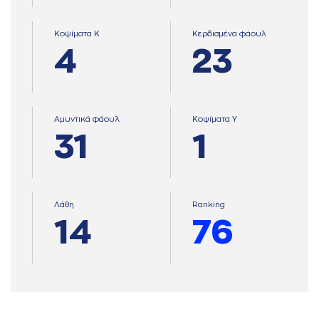
Κοψίματα Κ
Κερδισμένα φάουλ
4
23
Αμυντικά φάουλ
Κοψίματα Υ
31
1
Λάθη
Ranking
14
76