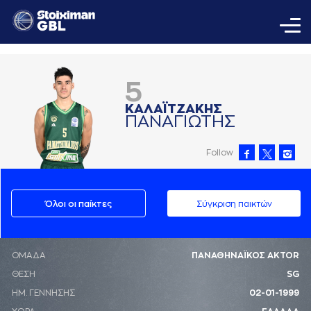
5
ΚAΛAΪΤΖAΚΗΣ
ΠAΝAΓΙΩΤΗΣ
Follow
Όλοι οι παίκτες
Σύγκριση παικτών
ΟΜΑΔΑ
ΠΑΝΑΘΗΝΑΪΚΟΣ AKTOR
ΘΕΣΗ
SG
ΗΜ. ΓΕΝΝΗΣΗΣ
02-01-1999