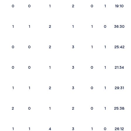
0
0
1
2
0
1
19:10
1
1
2
1
1
0
36:30
0
0
2
3
1
1
25:42
0
0
1
3
0
1
21:34
1
1
2
3
0
1
29:31
2
0
1
2
0
1
25:38
1
1
4
3
1
0
26:12