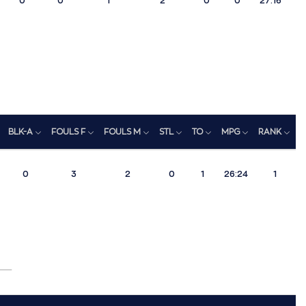
0
0
1
2
0
0
27:16
BLK-A
FOULS F
FOULS M
STL
TO
MPG
RANK
0
3
2
0
1
26:24
1