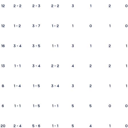
12
2 - 2
2 - 3
2 - 2
3
1
2
0
12
1 - 2
3 - 7
1 - 2
1
0
1
0
16
3 - 4
3 - 5
1 - 1
3
1
2
1
13
1 - 1
3 - 4
2 - 2
4
2
2
1
8
1 - 4
1 - 5
3 - 4
3
2
1
1
6
1 - 1
1 - 5
1 - 1
5
5
0
0
20
2 - 4
5 - 6
1 - 1
5
4
1
0