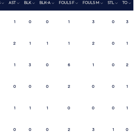
S
AST
BLK
BLK-A
FOULS F
FOULS M
STL
TO
1
0
0
1
3
0
3
2
1
1
1
2
0
1
1
3
0
6
1
0
2
0
0
0
2
0
0
1
1
1
1
0
0
0
1
0
0
0
2
3
1
0