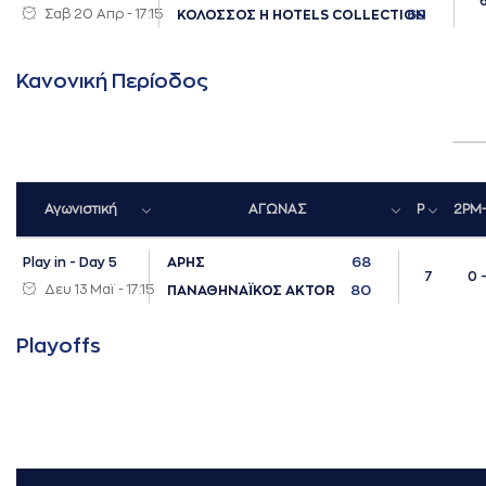
Σαβ 20 Απρ - 17:15
69
ΚΟΛΟΣΣΟΣ H HOTELS COLLECTION
Κανονική Περίοδος
Αγωνιστική
ΑΓΩΝΑΣ
P
2PM
68
Play in - Day 5
ΑΡΗΣ
7
0 
Δευ 13 Μαϊ - 17:15
80
ΠΑΝΑΘΗΝΑΪΚΟΣ AKTOR
Playoffs