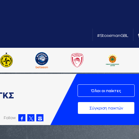
#StoiximanGBL
Όλοι οι παίκτες
ΓΚΣ
Σύγκριση παικτών
Follow