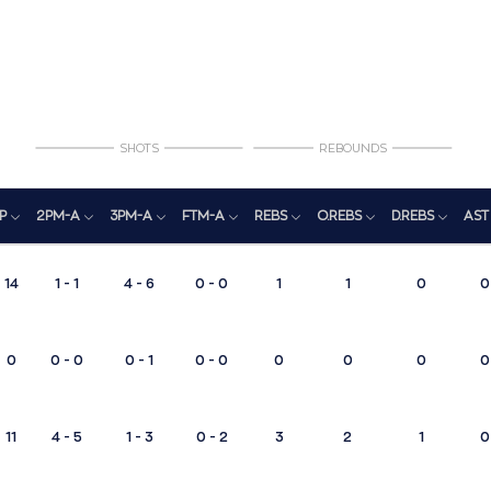
SHOTS
REBOUNDS
P
2PM-A
3PM-A
FTM-A
REBS
O.REBS
D.REBS
AST
14
1 - 1
4 - 6
0 - 0
1
1
0
0
0
0 - 0
0 - 1
0 - 0
0
0
0
0
11
4 - 5
1 - 3
0 - 2
3
2
1
0