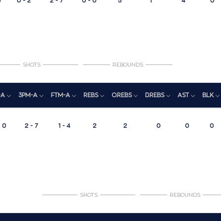
6
0 - 2
2 - 7
0 - 0
5
1
4
0
SHOTS
REBOUNDS
-A
3PM-A
FTM-A
REBS
O.REBS
D.REBS
AST
BLK
- 0
2 - 7
1 - 4
2
2
0
0
0
SHOTS
REBOUNDS