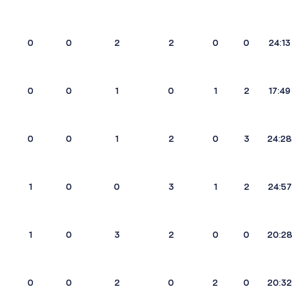
0
0
2
2
0
0
24:13
0
0
1
0
1
2
17:49
0
0
1
2
0
3
24:28
1
0
0
3
1
2
24:57
1
0
3
2
0
0
20:28
0
0
2
0
2
0
20:32