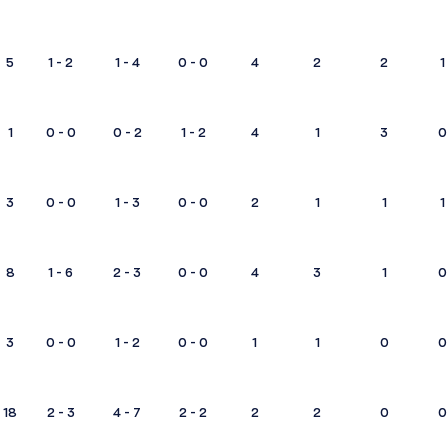
5
1 - 2
1 - 4
0 - 0
4
2
2
1
1
0 - 0
0 - 2
1 - 2
4
1
3
0
3
0 - 0
1 - 3
0 - 0
2
1
1
1
8
1 - 6
2 - 3
0 - 0
4
3
1
0
3
0 - 0
1 - 2
0 - 0
1
1
0
0
18
2 - 3
4 - 7
2 - 2
2
2
0
0