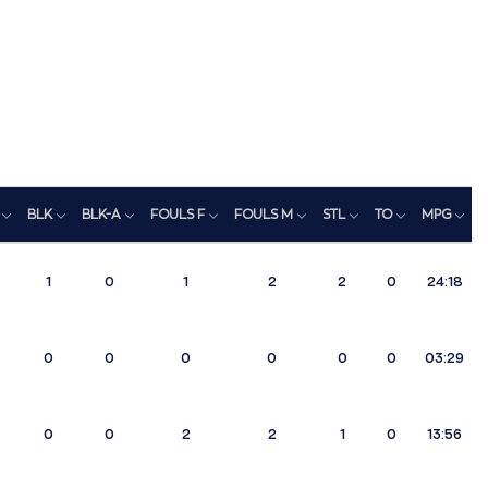
BLK
BLK-A
FOULS F
FOULS M
STL
TO
MPG
1
0
1
2
2
0
24:18
0
0
0
0
0
0
03:29
0
0
2
2
1
0
13:56