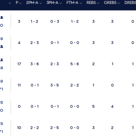
P
2PM-A
3PM-A
FTM-A
REBS
O.REBS
D.REB
79
LA
3
1 - 2
0 - 3
1 - 2
3
3
0
60
89
4
2 - 3
0 - 1
0 - 0
3
3
0
85
LA
87
LA
17
3 - 6
2 - 3
5 - 6
2
1
1
88
89
11
0 - 1
3 - 5
2 - 2
1
0
1
71
65
0
0 - 1
0 - 1
0 - 0
5
4
1
80
75
10
2 - 2
2 - 5
0 - 0
3
2
1
71