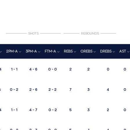
SHOTS
REBOUNDS
2PM-A
3PM-A
FTM-A
REBS
O.REBS
D.REBS
AST
4
1 - 1
4 - 6
0 - 0
2
2
0
0
8
0 - 2
2 - 6
2 - 2
7
3
4
0
4
1 - 1
4 - 7
0 - 2
5
3
2
0