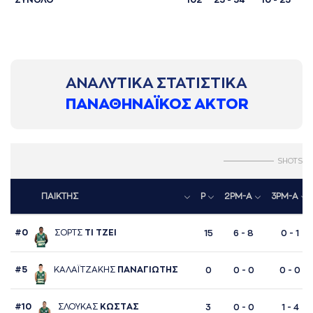
ΣΥΝΟΛΟ
102
23 - 34
10 - 25
2
ΑΝΑΛΥΤΙΚΑ ΣΤΑΤΙΣΤΙΚΑ
ΠΑΝΑΘΗΝΑΪΚΟΣ AKTOR
SHOTS
ΠΑΙΚΤΗΣ
P
2PM-A
3PM-A
#0
ΣΟΡΤΣ
ΤΙ ΤΖΕΙ
15
6 - 8
0 - 1
#5
ΚAΛAΪΤΖAΚΗΣ
ΠAΝAΓΙΩΤΗΣ
0
0 - 0
0 - 0
#10
ΣΛΟΥΚAΣ
ΚΩΣΤAΣ
3
0 - 0
1 - 4