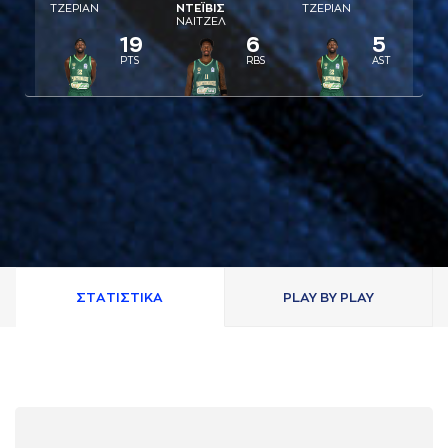
ΤΖΕΡΙAΝ
ΝΤΕΪΒΙΣ
ΤΖΕΡΙAΝ
ΝAΙΤΖΕΛ
19
6
5
PTS
RBS
AST
ΣΤAΤΙΣΤΙΚA
PLAY BY PLAY