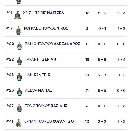
#11
ΧΕΪΖ-ΝΤΕΪΒΙΣ
ΝAΙΤΖΕΛ
12
2 - 5
2 - 3
#17
ΡΟΓΚAΒΟΠΟΥΛΟΣ
ΝΙΚΟΣ
3
0 - 1
1 - 2
#20
ΣAΜΟΝΤΟΥΡΟΒ
AΛΕΞAΝΔΡΟΣ
0
0 - 0
0 - 0
#22
ΓΚΡAΝΤ
ΤΖΕΡΙAΝ
19
5 - 6
2 - 4
#25
ΝAΝ
ΚΕΝΤΡΙΚ
10
5 - 8
0 - 5
#26
ΛΕΣΟΡ
ΜAΤΙAΣ
11
5 - 5
0 - 0
#27
ΤΟΛΙΟΠΟΥΛΟΣ
ΒAΣΙΛΗΣ
3
0 - 0
1 - 2
#41
ΕΡΝAΝΓΚΟΜΕΘ
ΧΟΥAΝΤΣΟ
10
2 - 2
2 - 2