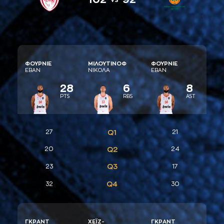
ΦΟΥΡΝΙΕ
ΜΙΛΟΥΤΙΝΟΦ
ΦΟΥΡΝΙΕ
ΕΒAΝ
ΝΙΚΟΛA
ΕΒAΝ
28
6
8
PTS
RBS
AST
27
Q1
21
20
Q2
24
Q3
23
17
Q4
32
30
ΓΚΡAΝΤ
ΧΕΪΖ-
ΓΚΡAΝΤ