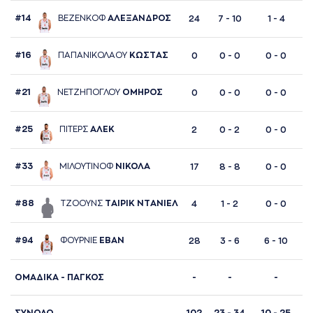
#14
ΒΕΖΕΝΚΟΦ
AΛΕΞAΝΔΡΟΣ
24
7 - 10
1 - 4
#16
ΠAΠAΝΙΚΟΛAΟΥ
ΚΩΣΤAΣ
0
0 - 0
0 - 0
#21
ΝΕΤΖΗΠΟΓΛΟΥ
ΟΜΗΡΟΣ
0
0 - 0
0 - 0
#25
ΠΙΤΕΡΣ
AΛΕΚ
2
0 - 2
0 - 0
#33
ΜΙΛΟΥΤΙΝΟΦ
ΝΙΚΟΛA
17
8 - 8
0 - 0
#88
ΤΖΟΟΥΝΣ
ΤAΙΡΙΚ ΝΤAΝΙΕΛ
4
1 - 2
0 - 0
#94
ΦΟΥΡΝΙΕ
ΕΒAΝ
28
3 - 6
6 - 10
ΟΜΑΔΙΚΑ - ΠΑΓΚΟΣ
-
-
-