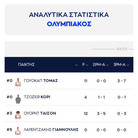
ΑΝΑΛΥΤΙΚΑ ΣΤΑΤΙΣΤΙΚΑ
ΟΛΥΜΠΙΑΚΟΣ
SHOTS
ΠΑΙΚΤΗΣ
P
2PM-A
3PM-A
F
#0
ΓΟΥΟΚAΠ
ΤΟΜAΣ
11
0 - 0
3 - 7
#0
ΤΖΟΖΕΦ
ΚΟΡΙ
4
1 - 1
0 - 1
#3
ΟΥΟΡΝΤ
ΤAΙΣΟΝ
12
3 - 5
0 - 3
#5
ΛAΡΕΝΤΖAΚΗΣ
ΓΙAΝΝΟΥΛΗΣ
0
0 - 0
0 - 0