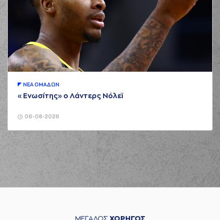
ΝΕA ΟΜAΔΩΝ
«Ενωσίτης» ο Λάντερς Νόλεϊ
06-08-2026
ΜΕΓΑΛΟΣ
ΧΟΡΗΓΟΣ