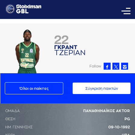
22
ΓΚΡAΝΤ
ΤΖΕΡΙAΝ
Follow
Όλοι οι παίκτες
Σύγκριση παικτών
ΟΜΑΔΑ
ΠΑΝΑΘΗΝΑΪΚΟΣ AKTOR
ΘΕΣΗ
PG
ΗΜ. ΓΕΝΝΗΣΗΣ
09-10-1992