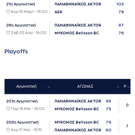
103
21η Αγωνιστική
ΠΑΝΑΘΗΝΑΪΚΟΣ AKTOR
Κυρ 15 Μαρτ - 16:00
78
ΑΕΚ
97
26η Αγωνιστική
ΠΑΝΑΘΗΝΑΪΚΟΣ AKTOR
Σαβ 25 Απρ - 16:00
76
ΜΥΚΟΝΟΣ Betsson BC
Playoffs
Αγωνιστική
ΑΓΩΝΑΣ
P
99
201η Αγωνιστική
ΠΑΝΑΘΗΝΑΪΚΟΣ AKTOR
0
Παρ 15 Μαϊ - 19:00
75
ΜΥΚΟΝΟΣ Betsson BC
76
202η Αγωνιστική
ΜΥΚΟΝΟΣ Betsson BC
7
Κυρ 17 Μαϊ - 15:15
90
ΠΑΝΑΘΗΝΑΪΚΟΣ AKTOR