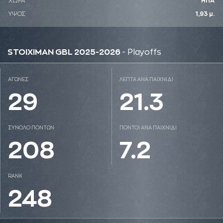
ΧΩΡΑ
ΗΠΑ
ΥΨΟΣ
1,93 μ.
STOIXIMAN GBL 2025-2026
- Playoffs
ΑΓΩΝΕΣ
ΛΕΠΤΑ ΑΝΑ ΠΑΙΧΝΙΔΙ
29
21.3
ΣΥΝΟΛΟ ΠΟΝΤΩΝ
ΠΟΝΤΟΙ ΑΝΑ ΠΑΙΧΝΙΔΙ
208
7.2
RANK
248