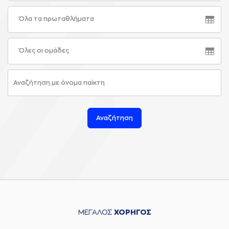
Όλα τα πρωταθλήματα
Όλες οι ομάδες
Αναζήτηση
ΜΕΓΑΛΟΣ
ΧΟΡΗΓΟΣ