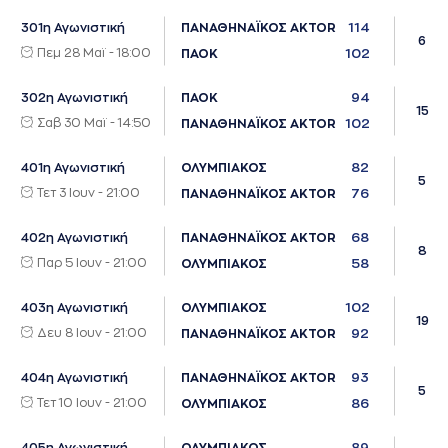
114
301η Αγωνιστική
ΠΑΝΑΘΗΝΑΪΚΟΣ AKTOR
6
Πεμ 28 Μαϊ - 18:00
102
ΠΑΟΚ
94
302η Αγωνιστική
ΠΑΟΚ
15
Σαβ 30 Μαϊ - 14:50
102
ΠΑΝΑΘΗΝΑΪΚΟΣ AKTOR
82
401η Αγωνιστική
ΟΛΥΜΠΙΑΚΟΣ
5
Τετ 3 Ιουν - 21:00
76
ΠΑΝΑΘΗΝΑΪΚΟΣ AKTOR
68
402η Αγωνιστική
ΠΑΝΑΘΗΝΑΪΚΟΣ AKTOR
8
Παρ 5 Ιουν - 21:00
58
ΟΛΥΜΠΙΑΚΟΣ
102
403η Αγωνιστική
ΟΛΥΜΠΙΑΚΟΣ
19
Δευ 8 Ιουν - 21:00
92
ΠΑΝΑΘΗΝΑΪΚΟΣ AKTOR
93
404η Αγωνιστική
ΠΑΝΑΘΗΝΑΪΚΟΣ AKTOR
5
Τετ 10 Ιουν - 21:00
86
ΟΛΥΜΠΙΑΚΟΣ
89