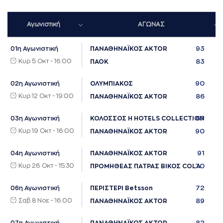
Αγωνιστική
ΑΓΩΝΑΣ
93
01η Αγωνιστική
ΠΑΝΑΘΗΝΑΪΚΟΣ AKTOR
Κυρ 5 Οκτ - 16:00
83
ΠΑΟΚ
90
02η Αγωνιστική
ΟΛΥΜΠΙΑΚΟΣ
Κυρ 12 Οκτ - 19:00
86
ΠΑΝΑΘΗΝΑΪΚΟΣ AKTOR
67
03η Αγωνιστική
ΚΟΛΟΣΣΟΣ H HOTELS COLLECTION
Κυρ 19 Οκτ - 16:00
90
ΠΑΝΑΘΗΝΑΪΚΟΣ AKTOR
91
04η Αγωνιστική
ΠΑΝΑΘΗΝΑΪΚΟΣ AKTOR
Κυρ 26 Οκτ - 15:30
70
ΠΡΟΜΗΘΕΑΣ ΠΑΤΡΑΣ ΒΙΚΟΣ COLA
72
06η Αγωνιστική
ΠΕΡΙΣΤΕΡΙ Betsson
Σαβ 8 Νοε - 16:00
89
ΠΑΝΑΘΗΝΑΪΚΟΣ AKTOR
82