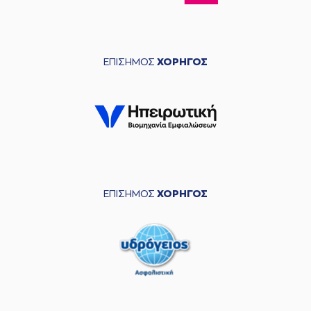
ΕΠΙΣΗΜΟΣ
ΧΟΡΗΓΟΣ
ΕΠΙΣΗΜΟΣ
ΧΟΡΗΓΟΣ