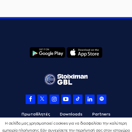
Πρωταθλητές
Downloads
Partners
Η σελίδα μας χρησιμοποιεί cookies για να διασφαλίσει την καλύτερη
εμπειρία πλοήγησης. Εάν συνεχίσετε την περιήγησή σας στον ιστοχώρο