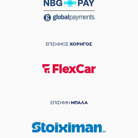
ΕΠΙΣΗΜΟΣ
ΧΟΡΗΓΟΣ
ΕΠΙΣΗΜΗ
ΜΠΑΛΑ