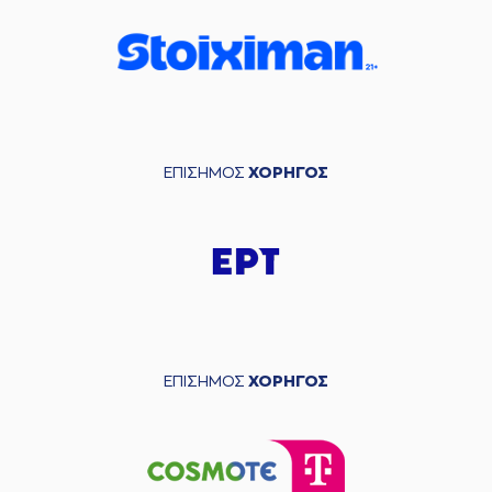
ΕΠΙΣΗΜΟΣ
ΧΟΡΗΓΟΣ
ΕΠΙΣΗΜΟΣ
ΧΟΡΗΓΟΣ