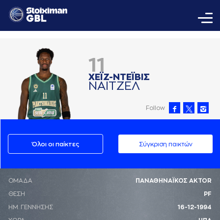
11
ΧΕΪΖ-ΝΤΕΪΒΙΣ
ΝAΙΤΖΕΛ
Follow
Όλοι οι παίκτες
Σύγκριση παικτών
ΟΜΑΔΑ
ΠΑΝΑΘΗΝΑΪΚΟΣ AKTOR
ΘΕΣΗ
PF
ΗΜ. ΓΕΝΝΗΣΗΣ
16-12-1994