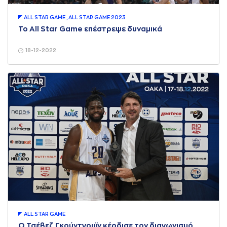
ALL STAR GAME , ALL STAR GAME 2023
To All Star Game επέστρεψε δυναμικά
18-12-2022
ALL STAR GAME
Ο Τσέβεζ Γκούντγουϊν κέρδισε τον διαγωνισμό