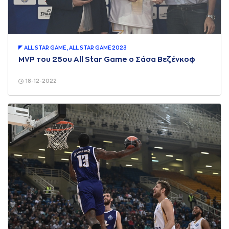
ALL STAR GAME , ALL STAR GAME 2023
MVP του 25ου All Star Game ο Σάσα Βεζένκοφ
18-12-2022