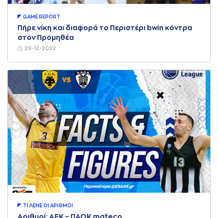
GAME REPORT
Πήρε νίκη και διαφορά το Περιστέρι bwin κόντρα
στον Προμηθέα
26-12-2022
ΤΙ ΛΕΝΕ ΟΙ AΡΙΘΜΟΙ
Αριθμοί: ΑΕΚ – ΠΑΟΚ mateco