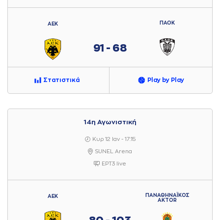
ΠΑΟΚ
ΑΕΚ
91 - 68
Στατιστικά
Play by Play
14η Αγωνιστική
Κυρ 12 Ιαν - 17:15
SUNEL Arena
ΕΡΤ3 live
ΠΑΝΑΘΗΝΑΪΚΟΣ
ΑΕΚ
AKTOR