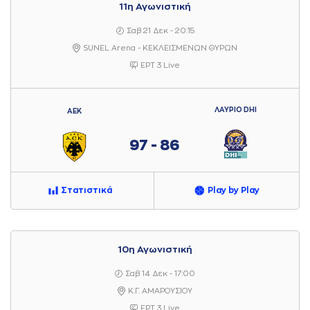
11η Αγωνιστική
Σαβ 21 Δεκ - 20:15
SUNEL Arena - ΚΕΚΛΕΙΣΜΕΝΩΝ ΘΥΡΩΝ
ΕΡΤ 3 Live
ΛΑΥΡΙΟ DHI
ΑΕΚ
97 - 86
Στατιστικά
Play by Play
10η Αγωνιστική
Σαβ 14 Δεκ - 17:00
Κ.Γ. ΑΜΑΡΟΥΣΙΟΥ
ΕΡΤ 3 Live