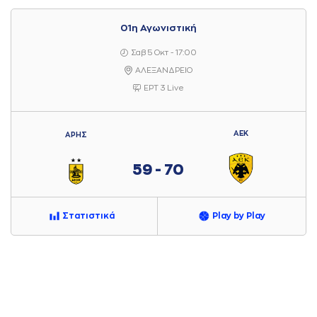
01η Αγωνιστική
Σαβ 5 Οκτ - 17:00
ΑΛΕΞΑΝΔΡΕΙΟ
ΕΡΤ 3 Live
ΑΕΚ
ΑΡΗΣ
59 - 70
Στατιστικά
Play by Play