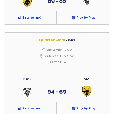
89 - 85
Στατιστικά
Play by Play
Quarter Final
- QF2
Σαβ 12 Απρ - 17:00
PAOK SPORTS ARENA
ΕΡΤ 3 Live
ΑΕΚ
ΠΑΟΚ
94 - 69
Στατιστικά
Play by Play