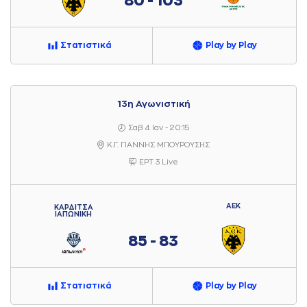
80 - 103
Στατιστικά
Play by Play
13η Αγωνιστική
Σαβ 4 Ιαν - 20:15
Κ.Γ. ΓΙΑΝΝΗΣ ΜΠΟΥΡΟΥΣΗΣ
ΕΡΤ 3 Live
ΑΕΚ
ΚΑΡΔΙΤΣΑ
ΙΑΠΩΝΙΚΗ
85 - 83
Στατιστικά
Play by Play