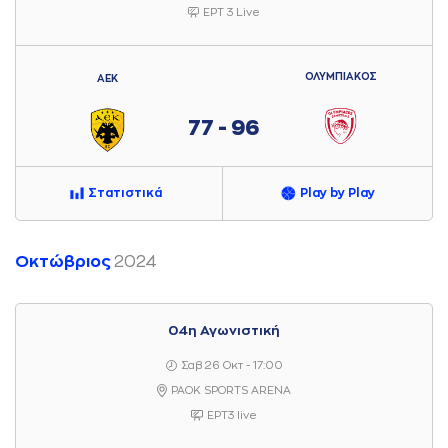
ΕΡΤ 3 Live
ΟΛΥΜΠΙΑΚΟΣ
ΑΕΚ
77 - 96
Στατιστικά
Play by Play
Οκτώβριος
2024
04η Αγωνιστική
Σαβ 26 Οκτ - 17:00
PAOK SPORTS ARENA
ΕΡΤ3 live