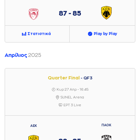
87 - 85
Στατιστικά
Play by Play
Απρίλιος
2025
Quarter Final
- QF3
Κυρ 27 Απρ - 16:45
SUNEL Arena
ΕΡΤ 3 Live
ΠΑΟΚ
ΑΕΚ