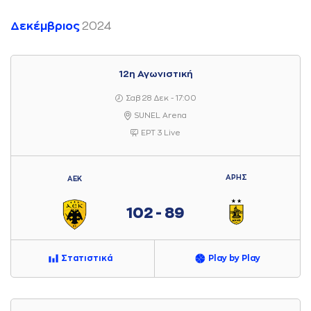
Δεκέμβριος
2024
12η Αγωνιστική
Σαβ 28 Δεκ - 17:00
SUNEL Arena
ΕΡΤ 3 Live
ΑΡΗΣ
ΑΕΚ
102 - 89
Στατιστικά
Play by Play