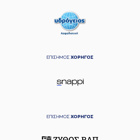
ΕΠΙΣΗΜΟΣ
ΧΟΡΗΓΟΣ
ΕΠΙΣΗΜΟΣ
ΧΟΡΗΓΟΣ