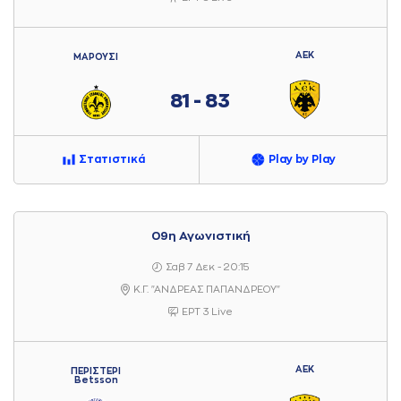
ΑΕΚ
ΜΑΡΟΥΣΙ
81 - 83
Στατιστικά
Play by Play
09η Αγωνιστική
Σαβ 7 Δεκ - 20:15
Κ.Γ. "ΑΝΔΡΕΑΣ ΠΑΠΑΝΔΡΕΟΥ"
ΕΡΤ 3 Live
ΑΕΚ
ΠΕΡΙΣΤΕΡΙ
Betsson