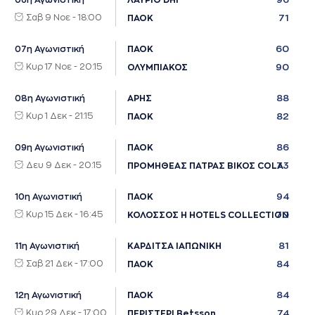
06η Αγωνιστική
ΛΑΥΡΙΟ DHI
Σαβ 9 Νοε - 18:00
71
ΠΑΟΚ
60
07η Αγωνιστική
ΠΑΟΚ
Κυρ 17 Νοε - 20:15
90
ΟΛΥΜΠΙΑΚΟΣ
88
08η Αγωνιστική
ΑΡΗΣ
Κυρ 1 Δεκ - 21:15
82
ΠΑΟΚ
86
09η Αγωνιστική
ΠΑΟΚ
Δευ 9 Δεκ - 20:15
73
ΠΡΟΜΗΘΕΑΣ ΠΑΤΡΑΣ ΒΙΚΟΣ COLA
94
10η Αγωνιστική
ΠΑΟΚ
Κυρ 15 Δεκ - 16:45
70
ΚΟΛΟΣΣΟΣ H HOTELS COLLECTION
81
11η Αγωνιστική
ΚΑΡΔΙΤΣΑ ΙΑΠΩΝΙΚΗ
Σαβ 21 Δεκ - 17:00
84
ΠΑΟΚ
84
12η Αγωνιστική
ΠΑΟΚ
Κυρ 29 Δεκ - 17:00
74
ΠΕΡΙΣΤΕΡΙ Betsson