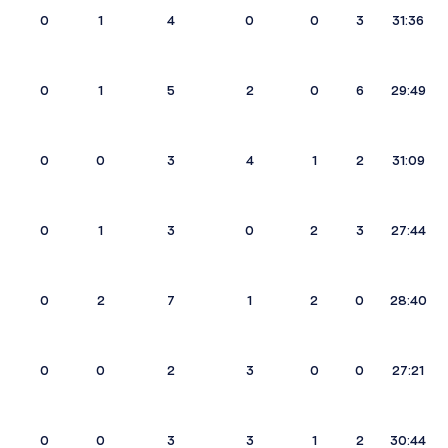
0
1
4
0
0
3
31:36
0
1
5
2
0
6
29:49
0
0
3
4
1
2
31:09
0
1
3
0
2
3
27:44
0
2
7
1
2
0
28:40
0
0
2
3
0
0
27:21
0
0
3
3
1
2
30:44