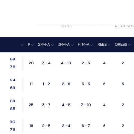
SHOTS
REBOUNDS
P
2PM-A
3PM-A
FTM-A
REBS
O.REBS
89
20
3 - 4
4 - 10
2 - 3
4
2
76
94
11
1 - 2
2 - 6
3 - 3
6
5
69
89
25
3 - 7
4 - 8
7 - 10
4
2
85
90
16
2 - 5
2 - 4
6 - 7
6
2
76