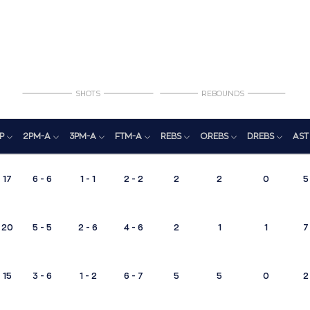
SHOTS
REBOUNDS
P
2PM-A
3PM-A
FTM-A
REBS
O.REBS
D.REBS
AST
17
6 - 6
1 - 1
2 - 2
2
2
0
5
20
5 - 5
2 - 6
4 - 6
2
1
1
7
15
3 - 6
1 - 2
6 - 7
5
5
0
2