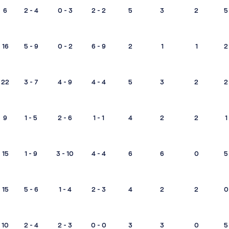
6
2 - 4
0 - 3
2 - 2
5
3
2
5
16
5 - 9
0 - 2
6 - 9
2
1
1
2
22
3 - 7
4 - 9
4 - 4
5
3
2
2
9
1 - 5
2 - 6
1 - 1
4
2
2
1
15
1 - 9
3 - 10
4 - 4
6
6
0
5
15
5 - 6
1 - 4
2 - 3
4
2
2
0
10
2 - 4
2 - 3
0 - 0
3
3
0
5