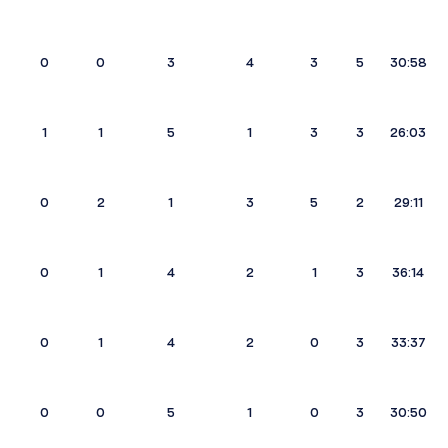
0
0
3
4
3
5
30:58
1
1
5
1
3
3
26:03
0
2
1
3
5
2
29:11
0
1
4
2
1
3
36:14
0
1
4
2
0
3
33:37
0
0
5
1
0
3
30:50