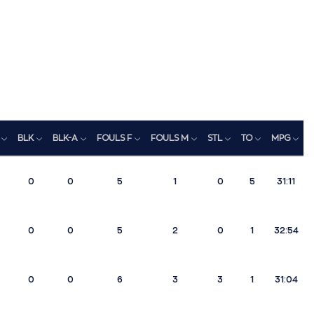
BLK
BLK-A
FOULS F
FOULS M
STL
TO
MPG
0
0
5
1
0
5
31:11
0
0
5
2
0
1
32:54
0
0
6
3
3
1
31:04