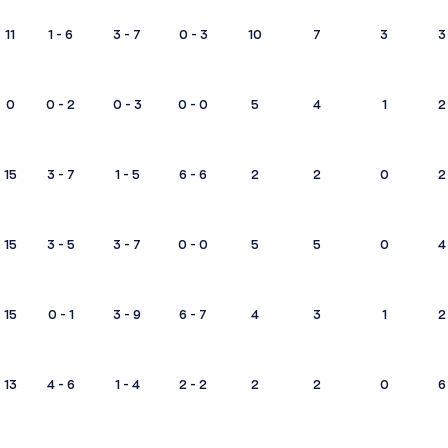
11
1 - 6
3 - 7
0 - 3
10
7
3
3
0
0 - 2
0 - 3
0 - 0
5
4
1
2
15
3 - 7
1 - 5
6 - 6
2
2
0
2
15
3 - 5
3 - 7
0 - 0
5
5
0
4
15
0 - 1
3 - 9
6 - 7
4
3
1
2
13
4 - 6
1 - 4
2 - 2
2
2
0
6