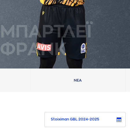
ΜΠAΡΤΛΕΪ
ΦΡAΝΚ
ΝΕA
Stoiximan GBL 2024-2025