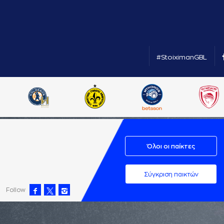
#StoiximanGBL
Όλοι οι παίκτες
Σύγκριση παικτών
Follow