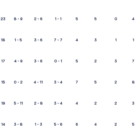
23
8 - 9
2 - 6
1 - 1
5
5
0
4
18
1 - 5
3 - 6
7 - 7
4
3
1
1
17
4 - 9
3 - 6
0 - 1
5
2
3
7
15
0 - 2
4 - 11
3 - 4
7
5
2
8
19
5 - 11
2 - 8
3 - 4
4
2
2
3
14
3 - 8
1 - 3
5 - 6
6
4
2
5