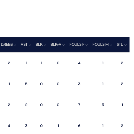
D.REBS
AST
BLK
BLK-A
FOULS F
FOULS M
STL
T
2
1
1
0
4
1
2
1
5
0
0
3
1
2
2
2
0
0
7
3
1
4
3
0
1
6
1
2