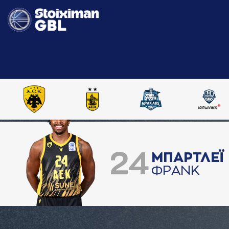
24
ΜΠAΡΤΛΕΪ
ΦΡAΝΚ