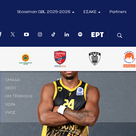
Stoiximan GBL 2025-2026
ΕΣΑΚΕ
Partners
ΟΜΑΔΑ
ΑΕΚ
ΘΕΣΗ
PG
ΗΜ. ΓΕΝΝΗΣΗΣ
25-02-1994
ΧΩΡΑ
ΗΠΑ
ΥΨΟΣ
1,91 μ.