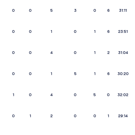
0
0
5
3
0
6
31:11
0
0
1
0
1
6
23:51
0
0
4
0
1
2
31:04
0
0
1
5
1
6
30:20
1
0
4
0
5
0
32:02
0
1
2
0
0
1
29:14