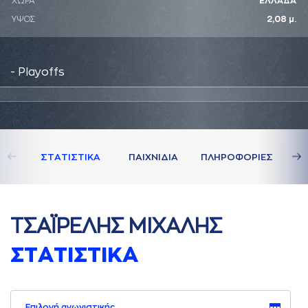
ΧΩΡΑ
ΕΛΛΑΔΑ
ΥΨΟΣ
2,08 μ.
- Playoffs
ΣΤAΤΙΣΤΙΚA
ΠAΙΧΝΙΔΙA
ΠΛΗΡΟΦΟΡΙΕΣ
ΤΣAΪΡΕΛΗΣ ΜΙΧAΛΗΣ
ΣΤAΤΙΣΤΙΚA
Επιλογή αγωνιστικής