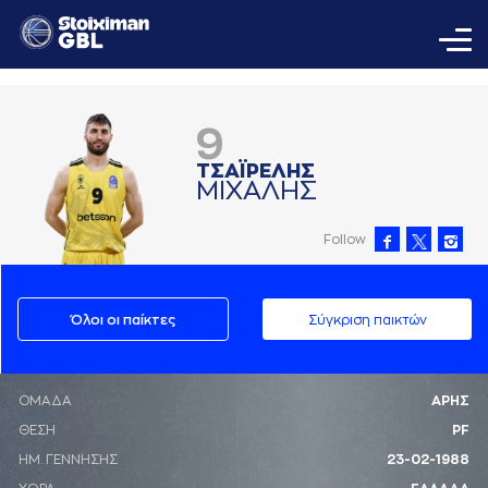
9
ΤΣAΪΡΕΛΗΣ
ΜΙΧAΛΗΣ
Follow
Όλοι οι παίκτες
Σύγκριση παικτών
ΟΜΑΔΑ
ΑΡΗΣ
ΘΕΣΗ
PF
ΗΜ. ΓΕΝΝΗΣΗΣ
23-02-1988