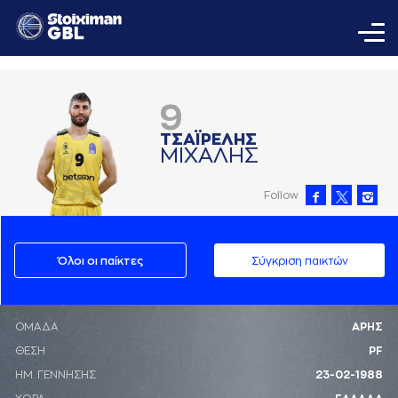
9
ΤΣAΪΡΕΛΗΣ
ΜΙΧAΛΗΣ
Follow
Όλοι οι παίκτες
Σύγκριση παικτών
ΟΜΑΔΑ
ΑΡΗΣ
ΘΕΣΗ
PF
ΗΜ. ΓΕΝΝΗΣΗΣ
23-02-1988