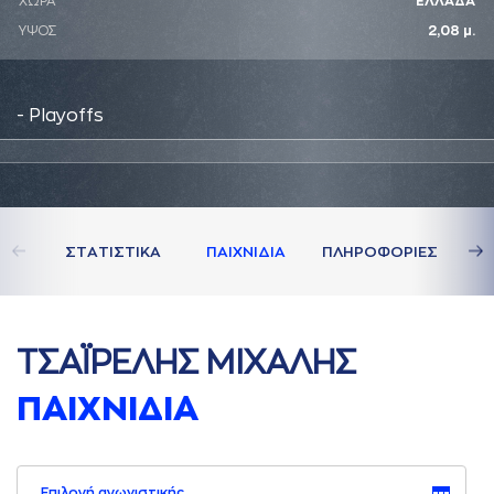
ΧΩΡΑ
ΕΛΛΑΔΑ
ΥΨΟΣ
2,08 μ.
- Playoffs
ΣΤAΤΙΣΤΙΚA
ΠAΙΧΝΙΔΙA
ΠΛΗΡΟΦΟΡΙΕΣ
ΤΣAΪΡΕΛΗΣ ΜΙΧAΛΗΣ
ΠAΙΧΝΙΔΙA
Επιλογή αγωνιστικής