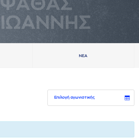
ΨAΘAΣ
ΙΩAΝΝΗΣ
ΝΕA
Επιλογή αγωνιστικής