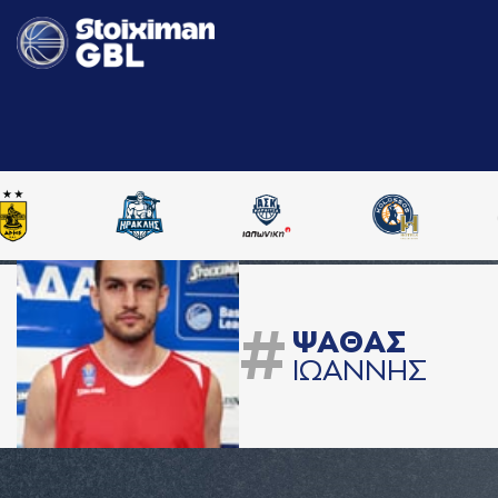
#
ΨAΘAΣ
ΙΩAΝΝΗΣ