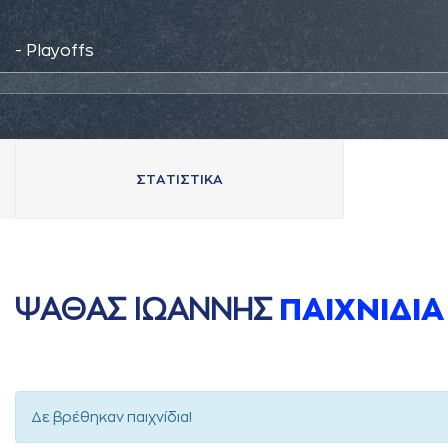
- Playoffs
ΣΤAΤΙΣΤΙΚA
ΨAΘAΣ ΙΩAΝΝΗΣ
ΠAΙΧΝΙΔΙA
Δε βρέθηκαν παιχνίδια!