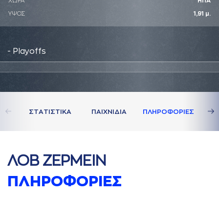
ΧΩΡΑ
ΗΠΑ
ΥΨΟΣ
1,91 μ.
- Playoffs
ΣΤAΤΙΣΤΙΚA
ΠAΙΧΝΙΔΙA
ΠΛΗΡΟΦΟΡΙΕΣ
ΛΟΒ ΖΕΡΜΕΙΝ
ΠΛΗΡΟΦΟΡΙΕΣ