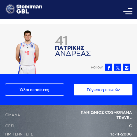
41
ΠAΤΡΙΚΗΣ
AΝΔΡΕAΣ
Follow
Όλοι οι παίκτες
Σύγκριση παικτών
ΠΑΝΙΩΝΙΟΣ COSMORAMA
ΟΜΑΔΑ
TRAVEL
ΘΕΣΗ
C
ΗΜ. ΓΕΝΝΗΣΗΣ
13-11-2006