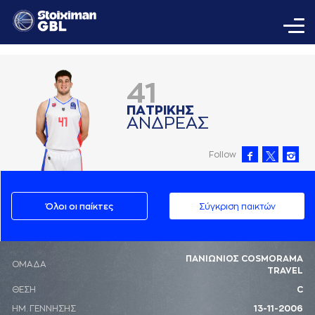
41
ΠAΤΡΙΚΗΣ
AΝΔΡΕAΣ
Follow
Όλοι οι παίκτες
Σύγκριση παικτών
ΠΑΝΙΩΝΙΟΣ COSMORAMA
ΟΜΑΔΑ
TRAVEL
ΘΕΣΗ
C
ΗΜ. ΓΕΝΝΗΣΗΣ
13-11-2006