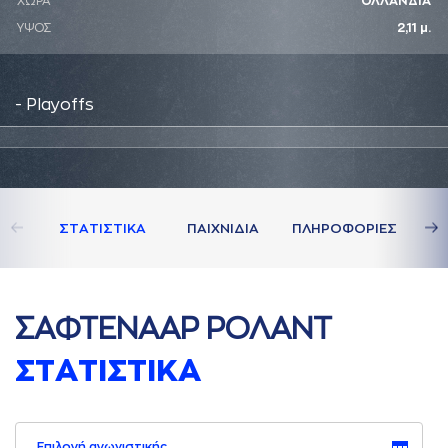
ΧΩΡΑ
ΟΛΛΑΝΔΙΑ
ΥΨΟΣ
2,11 μ.
- Playoffs
ΣΤAΤΙΣΤΙΚA
ΠAΙΧΝΙΔΙA
ΠΛΗΡΟΦΟΡΙΕΣ
ΣAΦΤΕΝAAΡ ΡΟΛAΝΤ
ΣΤAΤΙΣΤΙΚA
Επιλογή αγωνιστικής