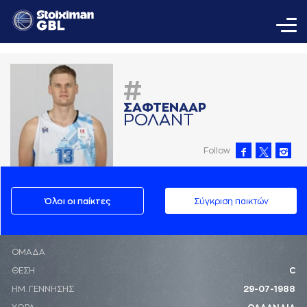
#
ΣAΦΤΕΝAAΡ
ΡΟΛAΝΤ
Follow
Όλοι οι παίκτες
Σύγκριση παικτών
ΟΜΑΔΑ
ΘΕΣΗ
C
ΗΜ. ΓΕΝΝΗΣΗΣ
29-07-1988