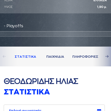
ΧΩΡΑ
ΕΛΛΑΔΑ
ΥΨΟΣ
1,90 μ.
- Playoffs
ΣΤAΤΙΣΤΙΚA
ΠAΙΧΝΙΔΙA
ΠΛΗΡΟΦΟΡΙΕΣ
ΘΕΟΔΩΡΙΔΗΣ ΗΛΙAΣ
ΣΤAΤΙΣΤΙΚA
Επιλογή αγωνιστικής