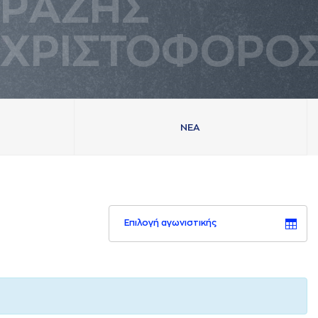
ΡAΖΗΣ
ΧΡΙΣΤΟΦΟΡΟ
ΝΕA
Επιλογή αγωνιστικής