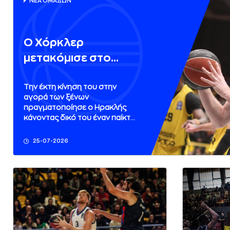
ΝΕA ΟΜAΔΩΝ
Ο Χόρκλερ
μετακόμισε στο
Ιβανώφειο
Την έκτη κίνηση του στην
αγορά των ξένων
πραγματοποίησε ο Ηρακλής
κάνοντας δικό του έναν παίκτη
που «έριξε άγκυρα» στην
Ελλάδα. Τον Νόα Χόρκλερ.
25-07-2026