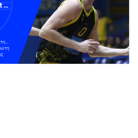
t ο
την
ρώτη
ης