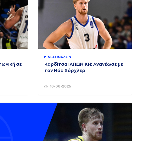
ΝΕA ΟΜAΔΩΝ
πωνική σε
Καρδίτσα ΙΑΠΩΝΙΚΗ: Ανανέωσε με
τον Νόα Χόρχλερ
10-06-2025