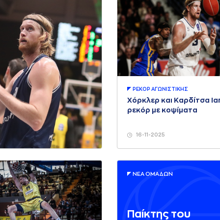
ΡΕΚΟΡ AΓΩΝΙΣΤΙΚΗΣ
Χόρκλερ και Καρδίτσα Ια
ρεκόρ με κοψίματα
16-11-2025
ΝΕA ΟΜAΔΩΝ
Παίκτης του