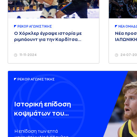
ΡΕΚΟΡ AΓΩΝΙΣΤΙΚΗΣ
ΝΕA ΟΜAΔ
Ο Χόρκλερ έγραψε ιστορία με
Νέα προσ
ριμπάουντ για την Καρδίτσα
ΙΑΠΩΝΙΚΗ
Ιαπωνική
11-11-2024
24-07-2
ΡΕΚΟΡ AΓΩΝΙΣΤΙΚΗΣ
Ιστορική επίδοση
κοψιμάτων του
Χόρκλερ για τον Άρη
Η επίδοση των επτά