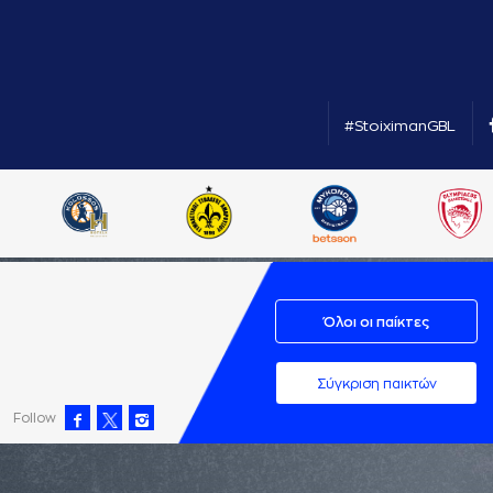
#StoiximanGBL
Όλοι οι παίκτες
Σύγκριση παικτών
Follow