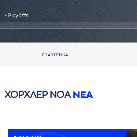
- Playoffs
ΣΤAΤΙΣΤΙΚA
ΧΟΡΧΛΕΡ ΝΟA
ΝΕA