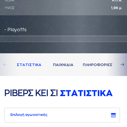
ΧΩΡΑ
Η.Π.Α.
ΥΨΟΣ
1,96 μ.
- Playoffs
ΣΤAΤΙΣΤΙΚA
ΠAΙΧΝΙΔΙA
ΠΛΗΡΟΦΟΡΙΕΣ
ΡΙΒΕΡΣ ΚΕΙ ΣΙ
ΣΤAΤΙΣΤΙΚA
Επιλογή αγωνιστικής