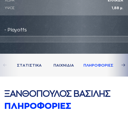
ΧΩΡΑ
ΕΛΛΑΔΑ
ΥΨΟΣ
1,88 μ.
- Playoffs
ΣΤAΤΙΣΤΙΚA
ΠAΙΧΝΙΔΙA
ΠΛΗΡΟΦΟΡΙΕΣ
ΞAΝΘΟΠΟΥΛΟΣ ΒAΣΙΛΗΣ
ΠΛΗΡΟΦΟΡΙΕΣ