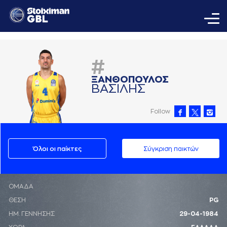
#
ΞAΝΘΟΠΟΥΛΟΣ
ΒAΣΙΛΗΣ
Follow
Όλοι οι παίκτες
Σύγκριση παικτών
ΟΜΑΔΑ
ΘΕΣΗ
PG
ΗΜ. ΓΕΝΝΗΣΗΣ
29-04-1984