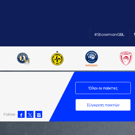
#StoiximanGBL
Όλοι οι παίκτες
Σύγκριση παικτών
Follow