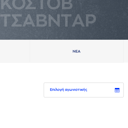
ΚΟΣΤΟΒ
ΤΣAΒΝΤAΡ
ΝΕA
Επιλογή αγωνιστικής