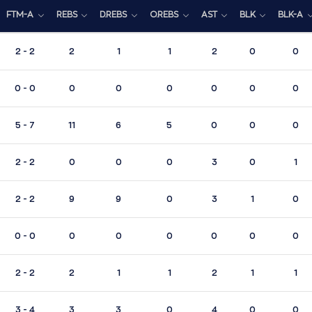
FTM-A
REBS
D.REBS
O.REBS
AST
BLK
BLK-A
2 - 2
2
1
1
2
0
0
0 - 0
0
0
0
0
0
0
5 - 7
11
6
5
0
0
0
2 - 2
0
0
0
3
0
1
2 - 2
9
9
0
3
1
0
0 - 0
0
0
0
0
0
0
2 - 2
2
1
1
2
1
1
3 - 4
3
3
0
4
0
0