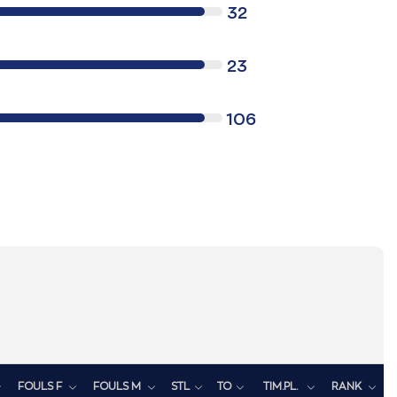
32
23
106
FOULS F
FOULS M
STL
TO
TIM.PL.
RANK