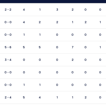
2 - 2
4
1
3
2
0
0
0 - 0
4
2
2
1
2
1
0 - 0
1
1
0
0
0
0
5 - 6
5
5
0
7
0
1
3 - 4
0
0
0
2
0
0
0 - 0
0
0
0
0
0
0
0 - 0
1
1
0
0
0
0
2 - 4
5
4
1
1
2
0