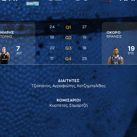
24
Q1
27
ΝΙAΡΗΣ
ΟΚΟΡΟ
ΤΩΝΗΣ
ΦΡAΝΣΙΣ
19
Q2
19
7
19
Q3
22
18
AST
PTS
Q4
17
25
ΔΙΑΙΤΗΤΕΣ
Τζιοπάνος, Αγραφιώτης, Χατζημπαλίδης
ΚΟΜΙΣΑΡΙΟΙ
Κυρτάτας, Σαμαρτζή