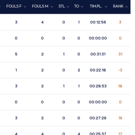
FOULS F
FOULS M
STL
TO
TIM.PL.
RANK
3
4
0
1
00:12:56
3
0
0
0
0
00:00:00
0
5
2
1
0
00:31:31
31
1
2
0
2
00:22:18
-3
3
2
1
1
00:28:53
18
0
0
0
0
00:00:00
0
3
2
0
0
00:27:29
16
4
4
0
4
00:25:37
17