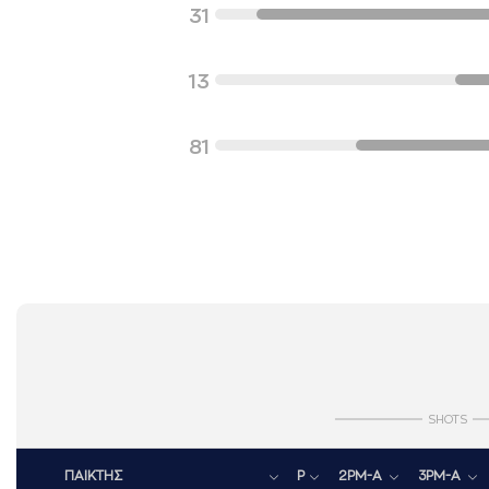
31
13
81
SHOTS
ΠΑΙΚΤΗΣ
P
2PM-A
3PM-A