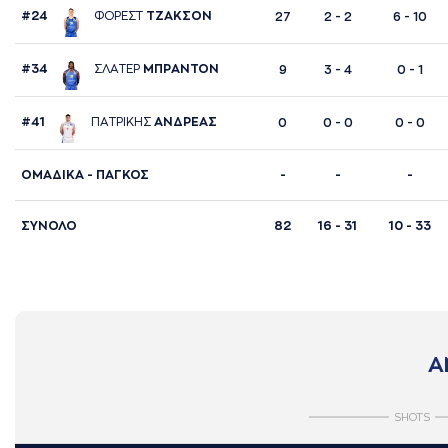
#24
ΦΟΡΕΣΤ
ΤΖAΚΣΟΝ
27
2 - 2
6 - 10
#34
ΣΛAΤΕΡ
ΜΠΡAΝΤΟΝ
9
3 - 4
0 - 1
#41
ΠAΤΡΙΚΗΣ
AΝΔΡΕAΣ
0
0 - 0
0 - 0
ΟΜΑΔΙΚΑ - ΠΑΓΚΟΣ
-
-
-
ΣΥΝΟΛΟ
82
16 - 31
10 - 33
Α
SHOTS