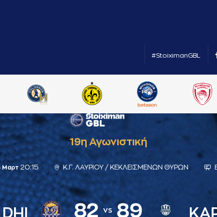
#StoiximanGBL
19η Αγωνιστική
20:15
Κ.Γ. ΛΑΥΡΙΟΥ / ΚΕΚΛΕΙΣΜΕΝΩΝ ΘΥΡΩΝ
3 Μαρτ
82
89
 DHI
ΚΑΡ
vs