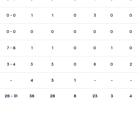
0 - 0
1
1
0
3
0
0
0 - 0
0
0
0
0
0
0
7 - 8
1
1
0
0
1
0
3 - 4
3
3
0
6
0
2
-
4
3
1
-
-
-
26 - 31
36
28
8
23
3
4