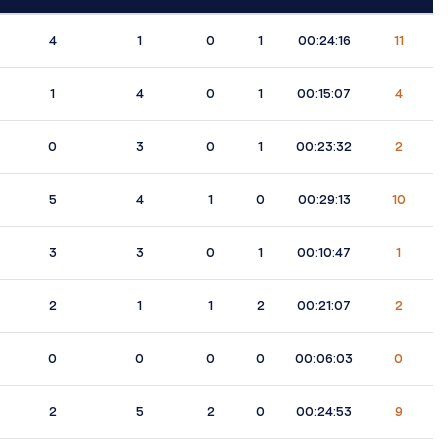
4
1
0
1
00:24:16
11
1
4
0
1
00:15:07
4
0
3
0
1
00:23:32
2
5
4
1
0
00:29:13
10
3
3
0
1
00:10:47
1
2
1
1
2
00:21:07
2
0
0
0
0
00:06:03
0
2
5
2
0
00:24:53
9