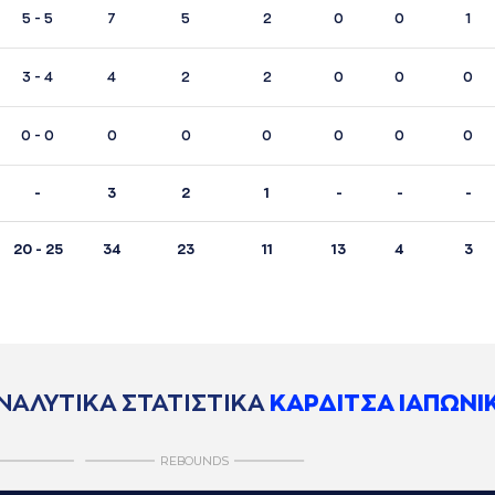
5 - 5
7
5
2
0
0
1
3 - 4
4
2
2
0
0
0
0 - 0
0
0
0
0
0
0
-
3
2
1
-
-
-
20 - 25
34
23
11
13
4
3
ΝΑΛΥΤΙΚΑ ΣΤΑΤΙΣΤΙΚΑ
ΚΑΡΔΙΤΣΑ ΙΑΠΩΝΙ
REBOUNDS