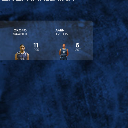
ΟΚΟΡΟ
AΛΕΝ
ΦΡAΝΣΙΣ
ΤΡΕΒΟΝ
11
6
RBS
AST