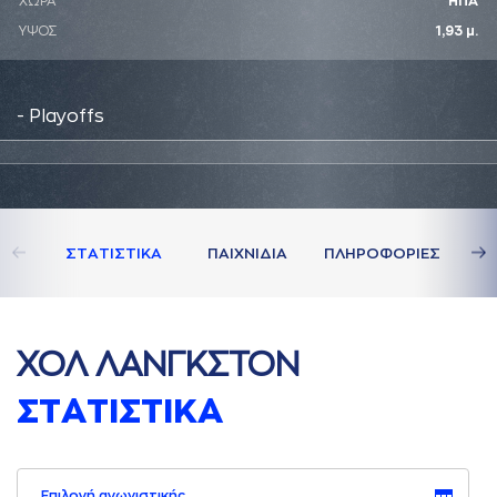
ΧΩΡΑ
ΗΠΑ
ΥΨΟΣ
1,93 μ.
- Playoffs
ΣΤAΤΙΣΤΙΚA
ΠAΙΧΝΙΔΙA
ΠΛΗΡΟΦΟΡΙΕΣ
ΧΟΛ ΛAΝΓΚΣΤΟΝ
ΣΤAΤΙΣΤΙΚA
Επιλογή αγωνιστικής