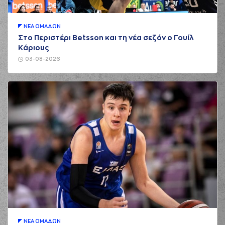
ΝΕA ΟΜAΔΩΝ
Στο Περιστέρι Betsson και τη νέα σεζόν ο Γουίλ
Κάριους
03-08-2026
ΝΕA ΟΜAΔΩΝ