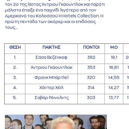
τον 2ο της λίστας Άντριου Γκάουντλοκ και παρότι
μάλιστα έπαιξε ένα παιχνίδι λιγότερο από τον
Αμερικανό του Κολοσσού H Hotels Collection. Η
πρώτη πεντάδα των σκόρερ και οι επιδόσεις
τους…
ΘΕΣΗ
ΠΑΙΚΤΗΣ
ΠΟΝΤΟΙ
Μ.Ο
1.
Σάσα Βεζένκοφ
382
19,1
2
2.
Άντριου Γκάουντλοκ
353
16,81
3.
Φρανκ Μπάρτλεϊ
320
14,55
4.
Χάντερ Χέιλ
314
14,27
5.
Σαβάρ Ρέινολντς
303
13,77