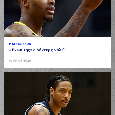
ΝΕA ΟΜAΔΩΝ
«Ενωσίτης» ο Λάντερς Νόλεϊ
06-08-2026