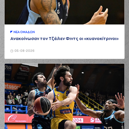
ΝΕA ΟΜAΔΩΝ
Ανακοίνωσαν τον Τζέιλεν Φιντς οι «κυανοκίτρινοι»
05-08-2026