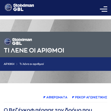
ΤΙ ΛΕΝΕ ΟΙ AΡΙΘΜΟΙ
AΡΧΙΚΗ
Τι λένε οι αριθμοί
AΦΙΕΡΩΜAΤA
ΡΕΚΟΡ AΓΩΝΙΣΤΙΚΗΣ
Ο Βεζένκοφ πέρασε τον δρόμο που