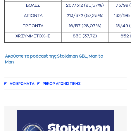
ΒΟΛΕΣ
267/312 (85,57%)
73/99 
ΔΙΠΟΝΤΑ
213/372 (57,25%)
132/196
ΤΡΙΠΟΝΤΑ
16/57 (28,07%)
18/49 
ΧΡ.ΣΥΜΜΕΤΟΧΗΣ
830 (37,72)
652 (
Aκούστε τα podcast της Stoiximan GBL, Μan to
Man
AΦΙΕΡΩΜAΤA
ΡΕΚΟΡ AΓΩΝΙΣΤΙΚΗΣ