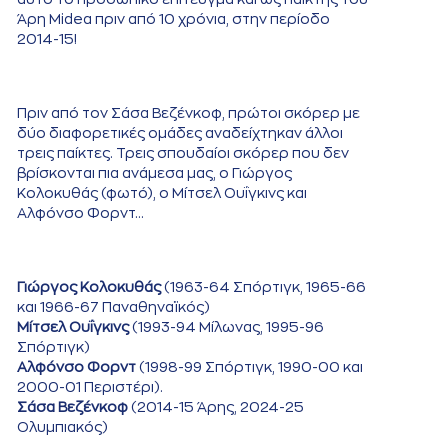
Άρη Midea πριν από 10 χρόνια, στην περίοδο
2014-15!
Πριν από τον Σάσα Βεζένκοφ, πρώτοι σκόρερ με
δύο διαφορετικές ομάδες αναδείχτηκαν άλλοι
τρεις παίκτες. Τρεις σπουδαίοι σκόρερ που δεν
βρίσκονται πια ανάμεσα μας, ο Γιώργος
Κολοκυθάς (φωτό), ο Μίτσελ Ουΐγκινς και
Αλφόνσο Φορντ…
Γιώργος Κολοκυθάς
(1963-64 Σπόρτιγκ, 1965-66
και 1966-67 Παναθηναϊκός)
Μίτσελ Ουΐγκινς
(1993-94 Μίλωνας, 1995-96
Σπόρτιγκ)
Αλφόνσο Φορντ
(1998-99 Σπόρτιγκ, 1990-00 και
2000-01 Περιστέρι).
Σάσα Βεζένκοφ
(2014-15 Άρης, 2024-25
Ολυμπιακός)