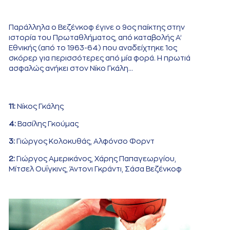
Παράλληλα ο Βεζένκοφ έγινε ο 9ος παίκτης στην
ιστορία του Πρωταθλήματος, από καταβολής Α’
Εθνικής (από το 1963-64) που αναδείχτηκε 1ος
σκόρερ για περισσότερες από μία φορά. Η πρωτιά
ασφαλώς ανήκει στον Νίκο Γκάλη…
11:
Νίκος Γκάλης
4:
Βασίλης Γκούμας
3:
Γιώργος Κολοκυθάς, Αλφόνσο Φορντ
2:
Γιώργος Αμερικάνος, Χάρης Παπαγεωργίου,
Μίτσελ Ουΐγκινς, Άντονι Γκράντι, Σάσα Βεζένκοφ