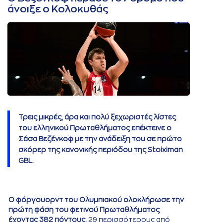
άνοιξε ο Κολοκυθάς
Τρεις μικρές, άρα και πολύ ξεχωριστές λίστες
του ελληνικού Πρωταθλήματος επέκτεινε ο
Σάσα Βεζένκοφ με την ανάδειξη του σε πρώτο
σκόρερ της κανονικής περιόδου της Stoiximan
GBL.
Ο φόργουορντ του Ολυμπιακού ολοκλήρωσε την
πρώτη φάση του φετινού Πρωταθλήματος
έχοντας 382 πόντους,
29 περισσότερους από