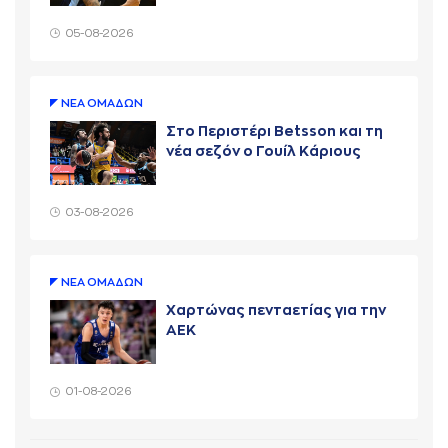
05-08-2026
ΝΕA ΟΜAΔΩΝ
Στο Περιστέρι Betsson και τη
νέα σεζόν ο Γουίλ Κάριους
03-08-2026
ΝΕA ΟΜAΔΩΝ
Χαρτώνας πενταετίας για την
ΑΕΚ
01-08-2026