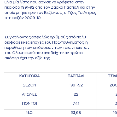
Είναι μία λίστα που άρχισε να γράφεται στην
περίοδο 1991-92 από τον Ζάρκο Πάσπαλι και στην
οποία μπήκε πριν τον Βεζένκοφ, ο Τζος Τσίλντρες
στη σεζόν 2009-10.
Συγκρίνοντας ασφαλώς αριθμούς από πολύ
διαφορετικές εποχές του Πρωταθλήματος, η
παράθεση των επιδόσεων των τριών παικτών
του Ολυμπιακού που αναδείχτηκαν πρώτοι
σκόρερ έχει την αξία της…
ΚΑΤΗΓΟΡΙΑ
ΠΑΣΠΑΛΙ
ΤΣΙΛ
ΣΕΖΟΝ
1991-92
200
ΑΓΩΝΕΣ
22
ΠΟΝΤΟΙ
741
3
Μ.Ο.
33,68
16