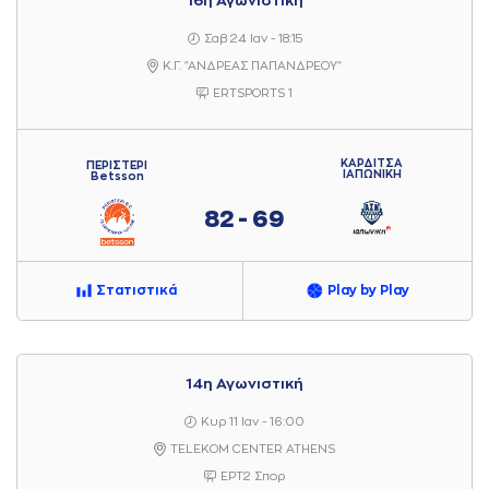
16η Αγωνιστική
Σαβ 24 Ιαν - 18:15
Κ.Γ. "ΑΝΔΡΕΑΣ ΠΑΠΑΝΔΡΕΟΥ"
ERTSPORTS 1
ΚΑΡΔΙΤΣΑ
ΠΕΡΙΣΤΕΡΙ
ΙΑΠΩΝΙΚΗ
Betsson
82 - 69
Στατιστικά
Play by Play
14η Αγωνιστική
Κυρ 11 Ιαν - 16:00
TELEKOM CENTER ATHENS
ΕΡΤ2 Σπορ