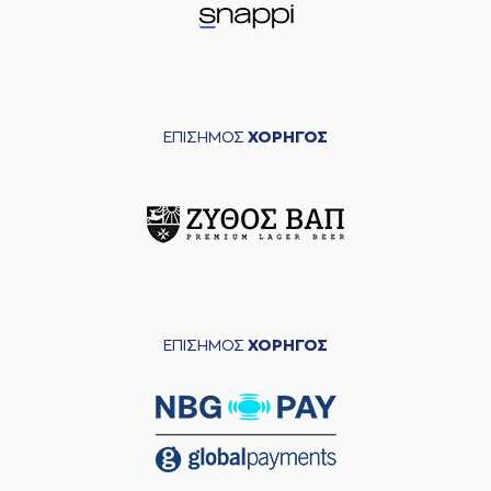
ΕΠΙΣΗΜΟΣ
ΧΟΡΗΓΟΣ
ΕΠΙΣΗΜΟΣ
ΧΟΡΗΓΟΣ