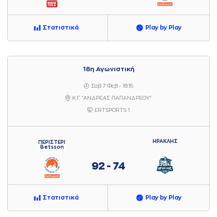
Στατιστικά
Play by Play
18η Αγωνιστική
Σαβ 7 Φεβ - 18:15
Κ.Γ. "ΑΝΔΡΕΑΣ ΠΑΠΑΝΔΡΕΟΥ"
ERTSPORTS 1
ΗΡΑΚΛΗΣ
ΠΕΡΙΣΤΕΡΙ
Betsson
92 - 74
Στατιστικά
Play by Play