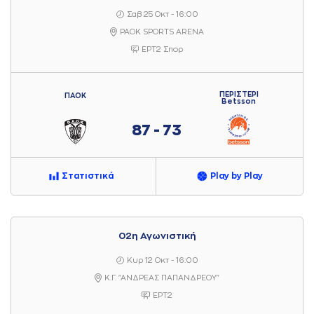
Σαβ 25 Οκτ - 16:00
PAOK SPORTS ARENA
ΕΡΤ2 Σπορ
ΠΕΡΙΣΤΕΡΙ
ΠΑΟΚ
Betsson
87 - 73
Στατιστικά
Play by Play
02η Αγωνιστική
Κυρ 12 Οκτ - 16:00
Κ.Γ. "ΑΝΔΡΕΑΣ ΠΑΠΑΝΔΡΕΟΥ"
ΕΡΤ2