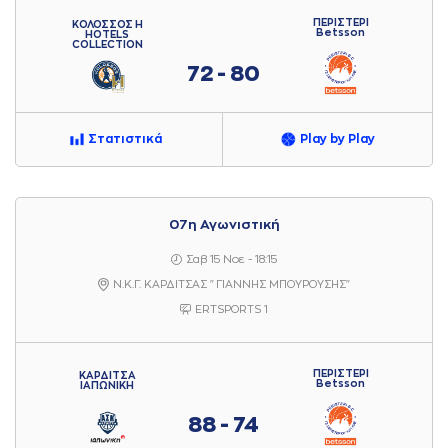
ΠΕΡΙΣΤΕΡΙ
ΚΟΛΟΣΣΟΣ H
Betsson
HOTELS
COLLECTION
72 - 80
Στατιστικά
Play by Play
07η Αγωνιστική
Σαβ 15 Νοε - 18:15
Ν.Κ.Γ. ΚΑΡΔΙΤΣΑΣ "ΓΙΑΝΝΗΣ ΜΠΟΥΡΟΥΣΗΣ"
ERTSPORTS 1
ΠΕΡΙΣΤΕΡΙ
ΚΑΡΔΙΤΣΑ
Betsson
ΙΑΠΩΝΙΚΗ
88 - 74