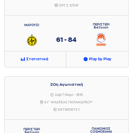
ΕΡΤ 2 ΣΠΟΡ
ΠΕΡΙΣΤΕΡΙ
ΜΑΡΟΥΣΙ
Betsson
61 - 84
Στατιστικά
Play by Play
20η Αγωνιστική
Σαβ 7 Μαρτ - 18:15
Κ.Γ. "ΑΝΔΡΕΑΣ ΠΑΠΑΝΔΡΕΟΥ"
ERTSPORTS 1
ΠΑΝΙΩΝΙΟΣ
ΠΕΡΙΣΤΕΡΙ
COSMORAMA
Betsson