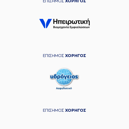
ΕΠΙΣΗΜΟΣ
ΧΟΡΗΓΟΣ
ΕΠΙΣΗΜΟΣ
ΧΟΡΗΓΟΣ
ΕΠΙΣΗΜΟΣ
ΧΟΡΗΓΟΣ