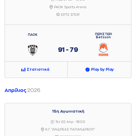
PAOK Sports Arena
ΕΡΤ2 ΣΠΟΡ
ΠΕΡΙΣΤΕΡΙ
ΠΑΟΚ
Betsson
91 - 79
Στατιστικά
Play by Play
Απρίλιος
2026
15η Αγωνιστική
Τετ 22 Απρ - 18:00
Κ.Γ. "ΑΝΔΡΕΑΣ ΠΑΠΑΝΔΡΕΟΥ"