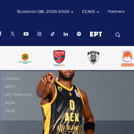
Stoiximan GBL 2025-2026
ΕΣΑΚΕ
Partners
ΟΜΑΔΑ
ΑΕΚ
ΘΕΣΗ
PF
ΗΜ. ΓΕΝΝΗΣΗΣ
07-07-1999
ΧΩΡΑ
ΗΠΑ
ΥΨΟΣ
2,01 μ.