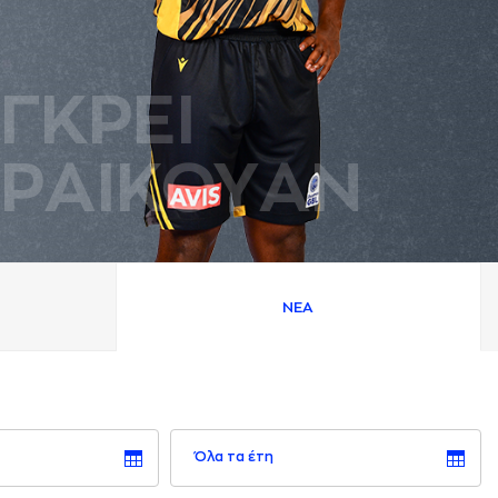
ΓΚΡΕΙ
ΡAΙΚΟΥAΝ
ΝΕA
Όλα τα έτη