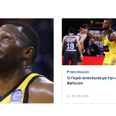
ΝΕA ΟΜAΔΩΝ
Ο Γκρέι ανανέωσε με την
Betsson
01-08-2025