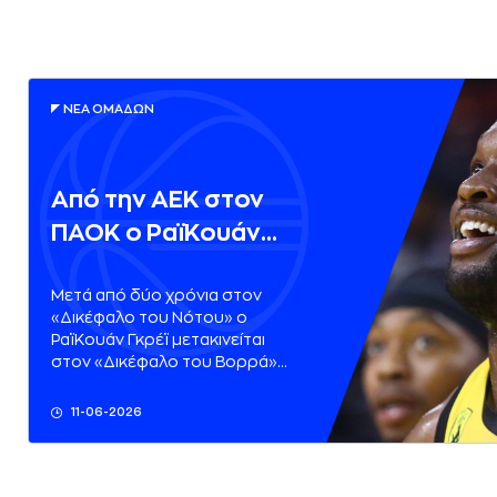
ΝΕA ΟΜAΔΩΝ
Από την ΑΕΚ στον
ΠΑΟΚ ο ΡαϊΚουάν
Γκρέϊ
Μετά από δύο χρόνια στον
«Δικέφαλο του Νότου» ο
ΡαϊΚουάν Γκρέϊ μετακινείται
στον «Δικέφαλο του Βορρά»
όπως ανακοίνωσε η ΚΑΕ ΠΑΟΚ:
11-06-2026