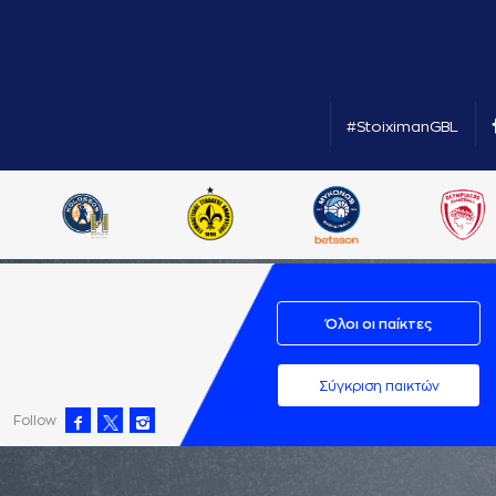
#StoiximanGBL
Όλοι οι παίκτες
Σύγκριση παικτών
Follow