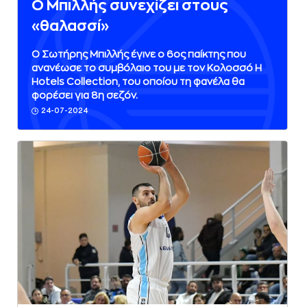
Ο Μπιλλής συνεχίζει στους
«θαλασσί»
Ο Σωτήρης Μπιλλής έγινε ο 6ος παίκτης που
ανανέωσε το συμβόλαιο του με τον Κολοσσό H
Hotels Collection, του οποίου τη φανέλα θα
φορέσει για 8η σεζόν.
24-07-2024