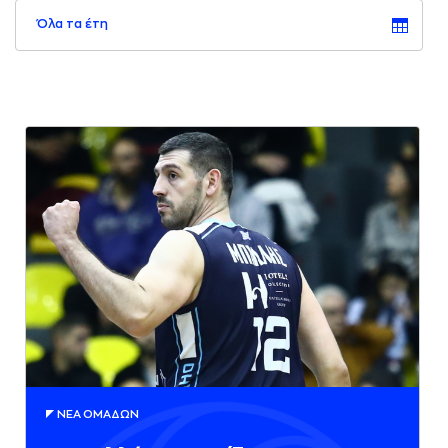
Όλα τα έτη
ΝΕA ΟΜAΔΩΝ