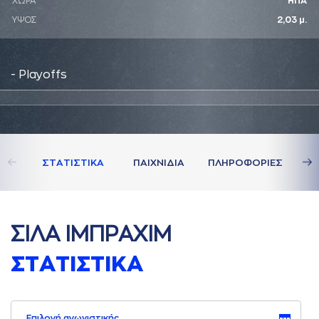
ΧΩΡΑ
ΗΠΑ
ΥΨΟΣ
2,03 μ.
- Playoffs
ΣΤAΤΙΣΤΙΚA
ΠAΙΧΝΙΔΙA
ΠΛΗΡΟΦΟΡΙΕΣ
ΣΙΛA ΙΜΠΡAΧΙΜ
ΣΤAΤΙΣΤΙΚA
Επιλογή αγωνιστικής