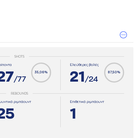
SHOTS
ρίποντα
Ελεύθερες βολές
27
21
35,06%
87,50%
/77
/24
REBOUNDS
μυντικά ριμπάουντ
Επιθετικά ριμπάουντ
25
1