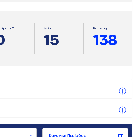
ψίματα Υ
Λάθη
Ranking
0
15
138
Κανονική Περίοδος