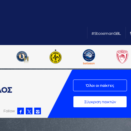
#StoiximanGBL
Όλοι οι παίκτες
ΛΟΣ
Σύγκριση παικτών
Follow