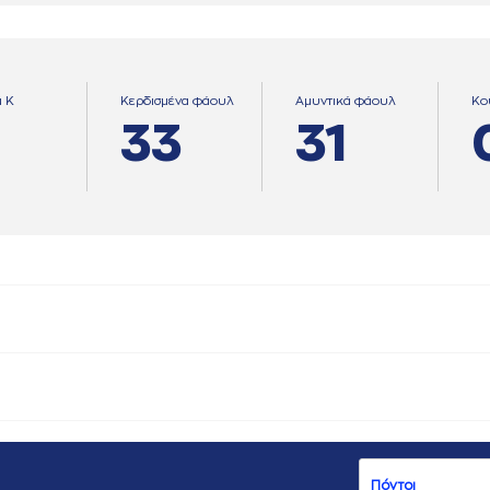
α Κ
Κερδισμένα φάουλ
Αμυντικά φάουλ
Κο
33
31