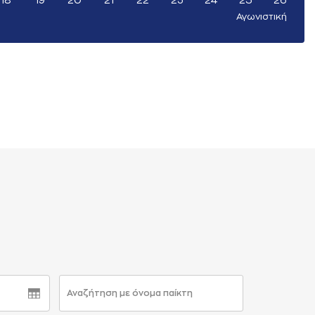
18
19
20
21
22
23
24
25
26
Αγωνιστική