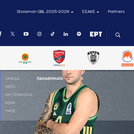
Stoiximan GBL 2025-2026
ΕΣΑΚΕ
Partners
ΟΜΑΔΑ
ΠΑΝΑΘΗΝΑΪΚΟΣ AKTOR
ΘΕΣΗ
PG
ΗΜ. ΓΕΝΝΗΣΗΣ
15-06-1996
ΧΩΡΑ
ΕΛΛΑΔΑ
ΥΨΟΣ
1,88 μ.