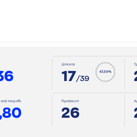
Δίποντα
Τ
36
17
43,59%
/39
 ανά παιχνίδι
Ριμπάουντ
Α
,80
26