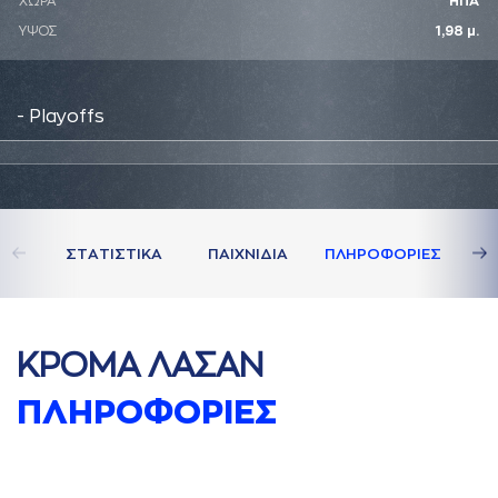
ΧΩΡΑ
ΗΠΑ
ΥΨΟΣ
1,98 μ.
- Playoffs
ΣΤAΤΙΣΤΙΚA
ΠAΙΧΝΙΔΙA
ΠΛΗΡΟΦΟΡΙΕΣ
ΚΡΟΜA ΛAΣAΝ
ΠΛΗΡΟΦΟΡΙΕΣ