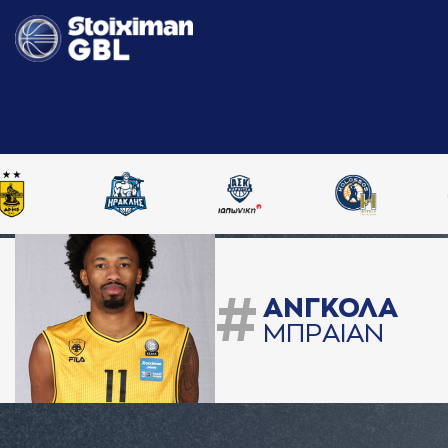
#
AΝΓΚΟΛA
ΜΠΡAΙAΝ