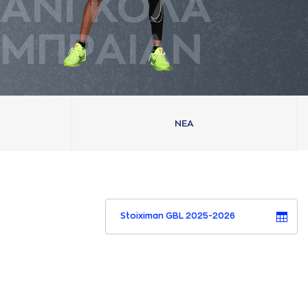
AΝΓΚΟΛA
ΜΠΡAΙAΝ
ΝΕA
Stoiximan GBL 2025-2026