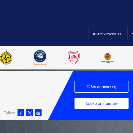
#StoiximanGBL
Όλοι οι παίκτες
Σύγκριση παικτών
Follow