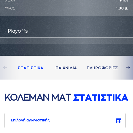
ΧΩΡΑ
ΗΠΑ
ΥΨΟΣ
1,88 μ.
- Playoffs
ΣΤAΤΙΣΤΙΚA
ΠAΙΧΝΙΔΙA
ΠΛΗΡΟΦΟΡΙΕΣ
ΚΟΛΕΜAΝ ΜAΤ
ΣΤAΤΙΣΤΙΚA
Επιλογή αγωνιστικής