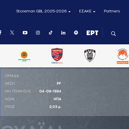
Stoiximan GBL 2025-2026
ΕΣΑΚΕ
Partners
ΟΜΑΔΑ
ΘΕΣΗ
PF
ΗΜ. ΓΕΝΝΗΣΗΣ
04-09-1994
ΧΩΡΑ
ΗΠΑ
ΥΨΟΣ
2,03 μ.