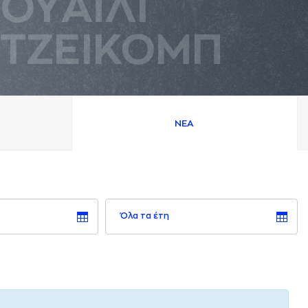
ΟΥAΪΛΙ
ΤΖΕΙΚΟΜΠ
ΝΕA
Όλα τα έτη