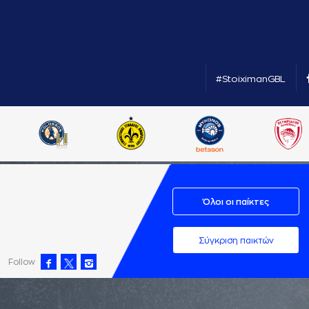
#StoiximanGBL
Όλοι οι παίκτες
Σύγκριση παικτών
Follow