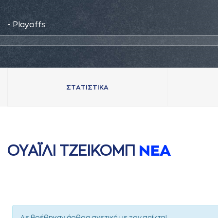
- Playoffs
ΣΤAΤΙΣΤΙΚA
ΟΥAΪΛΙ ΤΖΕΙΚΟΜΠ
ΝΕA
Δε βρέθηκαν άρθρα σχετικά με τον παίκτη!