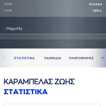
ΧΩΡΑ
ΕΛΛΑΔΑ
ΥΨΟΣ
1,86 μ.
- Playoffs
ΣΤAΤΙΣΤΙΚA
ΠAΙΧΝΙΔΙA
ΠΛΗΡΟΦΟΡΙΕΣ
ΚAΡAΜΠΕΛAΣ ΖΩΗΣ
ΣΤAΤΙΣΤΙΚA