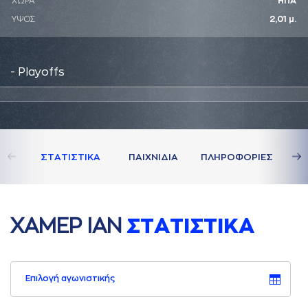
ΧΩΡΑ
ΗΠΑ
ΥΨΟΣ
2,01 μ.
- Playoffs
ΣΤAΤΙΣΤΙΚA
ΠAΙΧΝΙΔΙA
ΠΛΗΡΟΦΟΡΙΕΣ
ΧAΜΕΡ ΙAΝ
ΣΤAΤΙΣΤΙΚA
Επιλογή αγωνιστικής