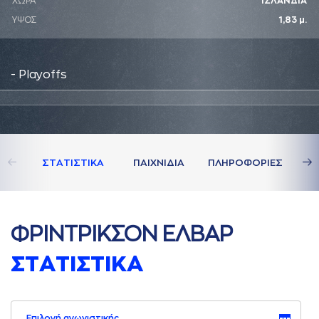
ΧΩΡΑ
ΙΣΛΑΝΔΙΑ
ΥΨΟΣ
1,83 μ.
- Playoffs
ΣΤAΤΙΣΤΙΚA
ΠAΙΧΝΙΔΙA
ΠΛΗΡΟΦΟΡΙΕΣ
ΦΡΙΝΤΡΙΚΣΟΝ ΕΛΒAΡ
ΣΤAΤΙΣΤΙΚA
Επιλογή αγωνιστικής