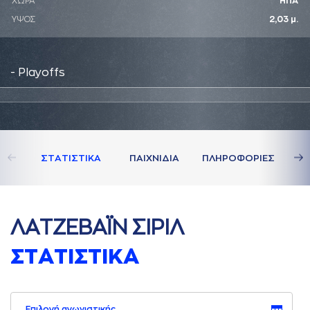
ΧΩΡΑ
ΗΠΑ
ΥΨΟΣ
2,03 μ.
- Playoffs
ΣΤAΤΙΣΤΙΚA
ΠAΙΧΝΙΔΙA
ΠΛΗΡΟΦΟΡΙΕΣ
ΛAΤΖΕΒAΪΝ ΣΙΡΙΛ
ΣΤAΤΙΣΤΙΚA
Επιλογή αγωνιστικής