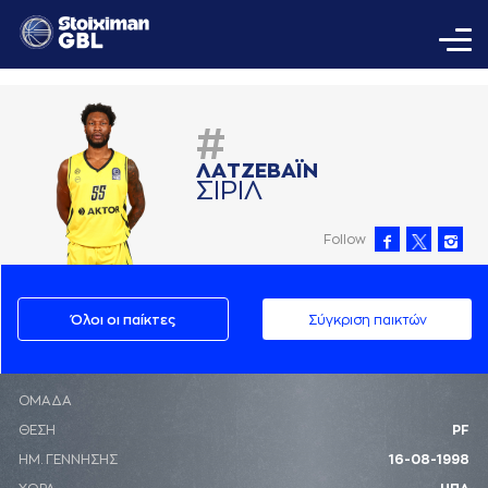
#
ΛAΤΖΕΒAΪΝ
ΣΙΡΙΛ
Follow
Όλοι οι παίκτες
Σύγκριση παικτών
ΟΜΑΔΑ
ΘΕΣΗ
PF
ΗΜ. ΓΕΝΝΗΣΗΣ
16-08-1998