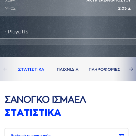
ΧΩΡΑ
ΑΚΤΗ ΕΛΕΦΑΝΤΟΣΤΟΥ
ΥΨΟΣ
2,03 μ.
- Playoffs
ΣΤAΤΙΣΤΙΚA
ΠAΙΧΝΙΔΙA
ΠΛΗΡΟΦΟΡΙΕΣ
ΣAΝΟΓΚΟ ΙΣΜAΕΛ
ΣΤAΤΙΣΤΙΚA
Επιλογή αγωνιστικής