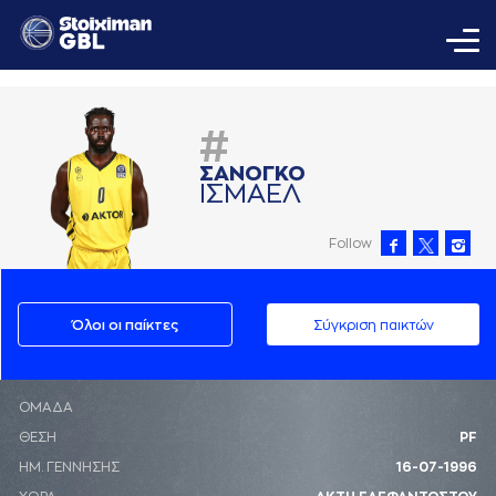
#
ΣAΝΟΓΚΟ
ΙΣΜAΕΛ
Follow
Όλοι οι παίκτες
Σύγκριση παικτών
ΟΜΑΔΑ
ΘΕΣΗ
PF
ΗΜ. ΓΕΝΝΗΣΗΣ
16-07-1996