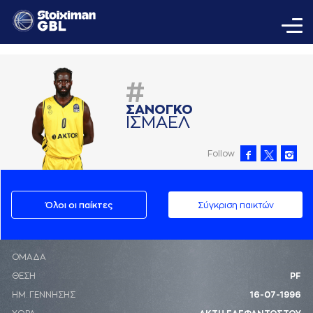
#
ΣAΝΟΓΚΟ
ΙΣΜAΕΛ
Follow
Όλοι οι παίκτες
Σύγκριση παικτών
ΟΜΑΔΑ
ΘΕΣΗ
PF
ΗΜ. ΓΕΝΝΗΣΗΣ
16-07-1996