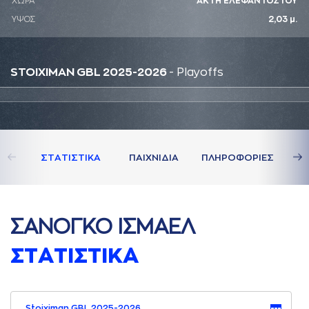
ΧΩΡΑ
ΑΚΤΗ ΕΛΕΦΑΝΤΟΣΤΟΥ
ΥΨΟΣ
2,03 μ.
STOIXIMAN GBL 2025-2026
- Playoffs
ΣΤAΤΙΣΤΙΚA
ΠAΙΧΝΙΔΙA
ΠΛΗΡΟΦΟΡΙΕΣ
ΣAΝΟΓΚΟ ΙΣΜAΕΛ
ΣΤAΤΙΣΤΙΚA
Stoiximan GBL 2025-2026