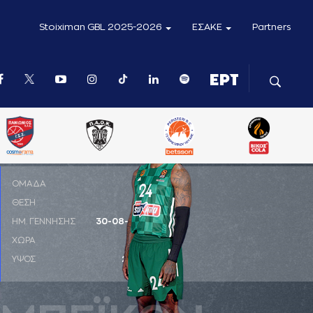
Stoiximan GBL 2025-2026
ΕΣΑΚΕ
Partners
ΟΜΑΔΑ
ΘΕΣΗ
SF
ΗΜ. ΓΕΝΝΗΣΗΣ
30-08-1995
ΧΩΡΑ
ΗΠΑ
ΥΨΟΣ
2,01 μ.