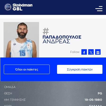
#
ΠAΠAΔΟΠΟΥΛΟΣ
AΝΔΡΕAΣ
Follow
Όλοι οι παίκτες
Σύγκριση παικτών
ΟΜΑΔΑ
ΘΕΣΗ
PG
ΗΜ. ΓΕΝΝΗΣΗΣ
19-05-1980