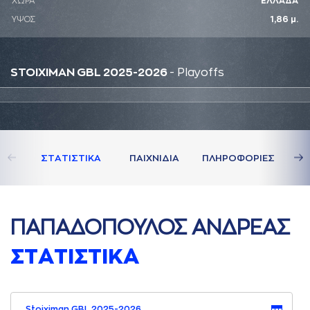
ΧΩΡΑ
ΕΛΛΑΔΑ
ΥΨΟΣ
1,86 μ.
STOIXIMAN GBL 2025-2026
- Playoffs
ΣΤAΤΙΣΤΙΚA
ΠAΙΧΝΙΔΙA
ΠΛΗΡΟΦΟΡΙΕΣ
ΠAΠAΔΟΠΟΥΛΟΣ AΝΔΡΕAΣ
ΣΤAΤΙΣΤΙΚA
Stoiximan GBL 2025-2026